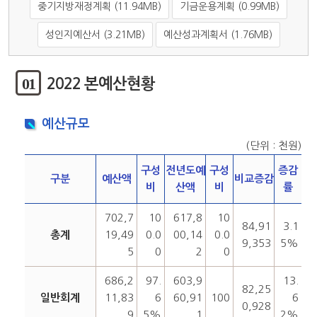
중기지방재정계획 (11.94MB)
기금운용계획 (0.99MB)
성인지예산서 (3.21MB)
예산성과계획서 (1.76MB)
01
2022 본예산현황
예산규모
(단위 : 천원)
구성
전년도예
구성
증감
구분
예산액
비교증감
비
산액
비
률
702,7
10
617,8
10
84,91
3.1
총계
19,49
0.0
00,14
0.0
9,353
5%
5
0
2
0
686,2
97.
603,9
13.
82,25
일반회계
11,83
6
60,91
100
6
0,928
9
5%
1
2%