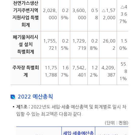
천연가스생산
△4
기지주변지역
2,028,
0.2
3,600,
0.5
△1,57
3.6
지원사업 특별
000
9%
000
8
2,000
7%
회계
폐기물처리시
1,755,
0.2
1,729,
0.2
26,00
1.5
설 설치
721
5%
719
8%
2
0%
특별회계
55.
주차장 특별회
11,75
1.6
7,542,
1.2
4,209,
8
계
1,788
7%
401
2%
387
1%
2022 예산총칙
제1조 :
2022년도 세입·세출 예산총액 및 회계별로 일시 차
입할 수 있는 최고액은 다음과 같다.
(단위 : 천원)
세입·세출예산총