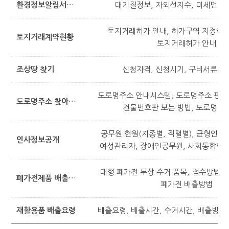
환경정보알림서비스
대기질정보, 자외선지수, 미세먼지,
토지거래허가 안내, 허가구역 지정현황
토지거래계약현황
토지거래허가 안내
조상땅 찾기
신청자격, 신청시기, 구비서류, 
도로명주소 안내시스템, 도로명주소 편의
도로명주소 찾아보기
건물번호판 보는 방법, 도로명 주
공무원 현원(지종별, 직렬별), 균형인사 
인사정보공개
여성관리자, 장애인공무원, 사회통합형 
대형 폐가전 무상 수거 품목, 접수방법, 
폐가전제품 배출방법
폐가전 배출방법
재활용품 배출요령
배출요령, 배출시간, 수거시간, 배출방법