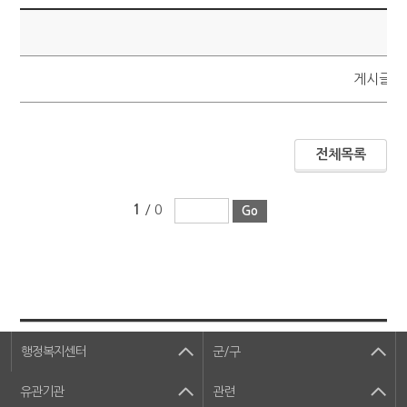
제
게시글이
전체목록
1
/ 0
행정복지센터
군/구
유관기관
관련