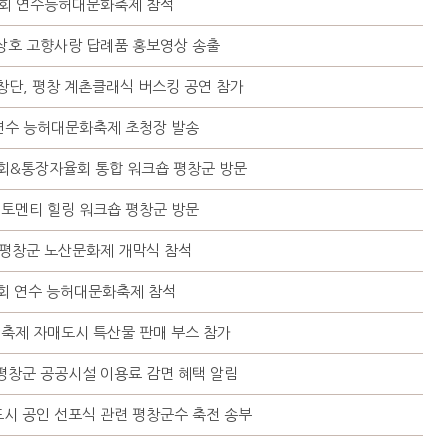
2회 연수능허대문화축제 참석
상호 고향사랑 답례품 홍보영상 송출
단, 평창 계촌클래식 버스킹 공연 참가
연수 능허대문화축제 초청장 발송
회&통장자율회 통합 워크숍 평창군 방문
토멘티 힐링 워크숍 평창군 방문
 평창군 노산문화제 개막식 참석
회 연수 능허대문화축제 참석
대축제 자매도시 특산물 판매 부스 참가
평창군 공공시설 이용료 감면 혜택 알림
시 공인 선포식 관련 평창군수 축전 송부