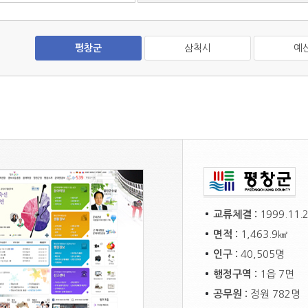
평창군
삼척시
예
교류체결 :
1999.11.2
면적 :
1,463.9㎢
인구 :
40,505명
행정구역 :
1읍 7면
공무원 :
정원 782명