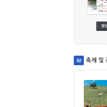
평
02
축제 및