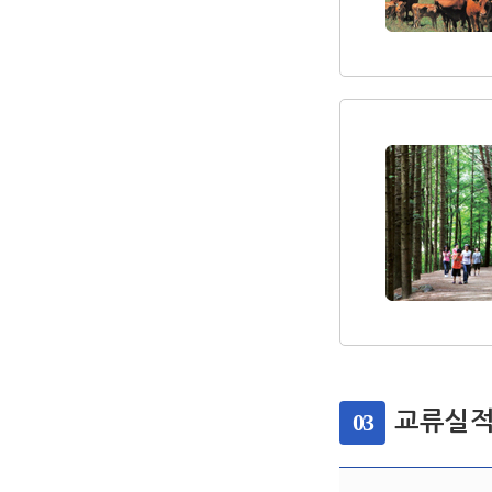
03
교류실