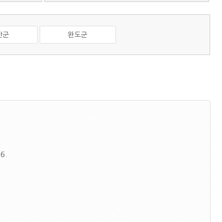
산군
완도군
6.