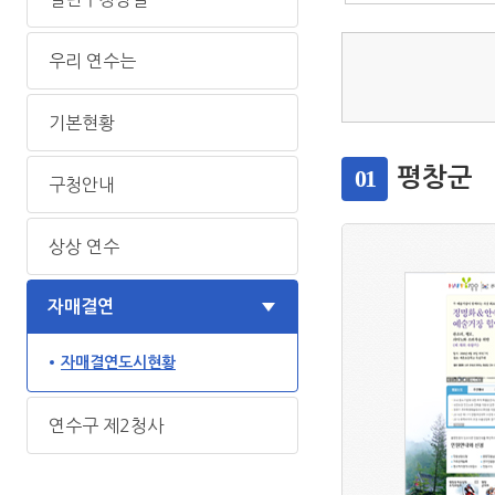
우리 연수는
기본현황
01
평창군
구청안내
상상 연수
자매결연
자매결연도시현황
연수구 제2청사