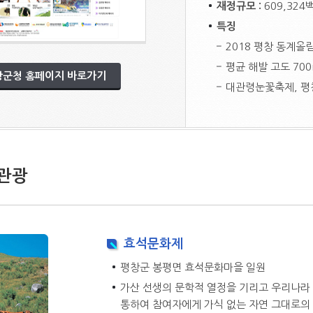
재정규모 :
609,32
특징
2018 평창 동계올
평균 해발 고도 70
창군청 홈페이지 바로가기
대관령눈꽃축제, 평
 관광
효석문화제
평창군 봉평면 효석문화마을 일원
가산 선생의 문학적 열정을 기리고 우리나라
통하여 참여자에게 가식 없는 자연 그대로의