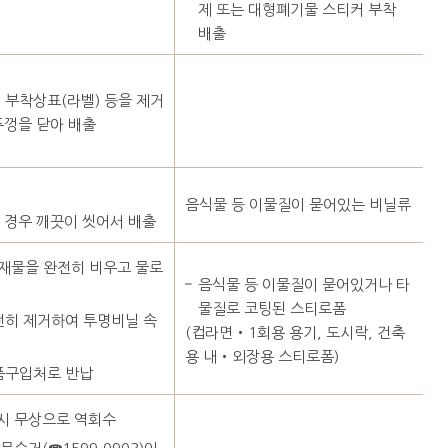
제 또는 대형폐기물 스티커 부착
배출
 부착상표(라벨) 등을 제거
뚜껑을 닫아 배출
음식물 등 이물질이 묻어있는 비닐류
 경우 깨끗이 씻어서 배출
재물을 완전히 비우고 물로
음식물 등 이물질이 묻어있거나 타
물질로 코팅된 스티로폼
전히 제거하여 투명비닐 속
(컵라면‧1회용 용기, 도시락, 건축
용 내‧외장용 스티로폼)
품구입처로 반납
시 무상으로 역회수