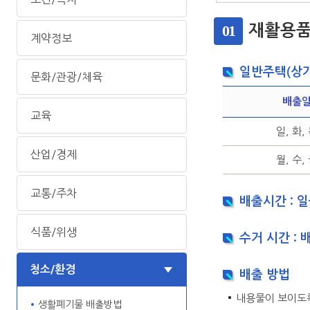
01
재활용품
계약정보
일반주택(상가
문화/관광/체육
배출
교육
일, 화,
산업/경제
월, 수,
교통/주차
배출시간 : 
식품/위생
수거 시간 : 
청소/환경
배출 방법
내용물이 보이도
생활폐기물 배출방법