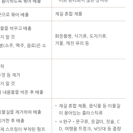
이와 분리되지 않는 상자류
 용이하도록 묶어 배출
재질 혼합 제품
끈으로 묶어 배출
용물을 비우고 배출
화장품병, 식기류, 도자기류,
지 말 것
거울, 깨진 유리 등
(소주, 맥주, 음료)은 소
압착
뚜껑 등 제거
지 말 것
어 내용물을 비운 후 배출
재질 혼합 제품, 음식물 등 이물질
이물질을 제거하여 배출
이 묻어있는 플라스틱류
제거한 후 배출
※완구‧문구류, 옷걸이, 칫솔, C
D, 여행용 트렁크, 낚싯대 등 종량
철제 스프링이 부착된 펌프