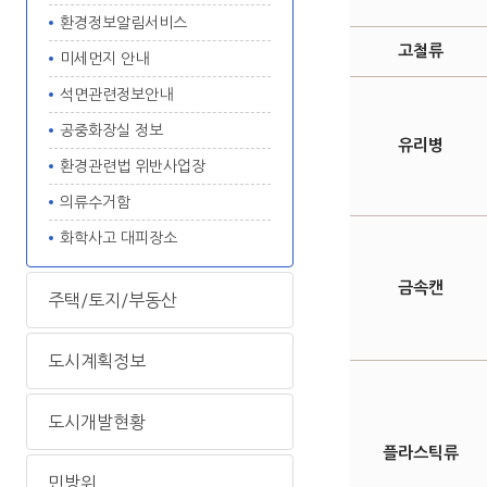
환경정보알림서비스
고철류
미세먼지 안내
석면관련정보안내
공중화장실 정보
유리병
환경관련법 위반사업장
의류수거함
화학사고 대피장소
금속캔
주택/토지/부동산
도시계획정보
도시개발현황
플라스틱류
민방위