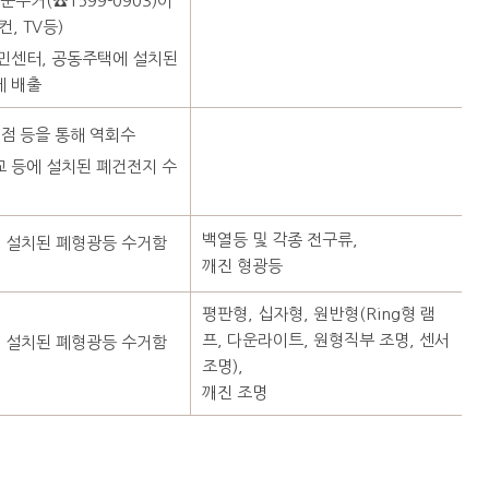
수거(☎1599-0903)이
, TV등)
민센터, 공동주택에 설치된
에 배출
점 등을 통해 역회수
교 등에 설치된 폐건전지 수
백열등 및 각종 전구류,
에 설치된 폐형광등 수거함
깨진 형광등
평판형, 십자형, 원반형(Ring형 램
프, 다운라이트, 원형직부 조명, 센서
에 설치된 폐형광등 수거함
조명),
깨진 조명