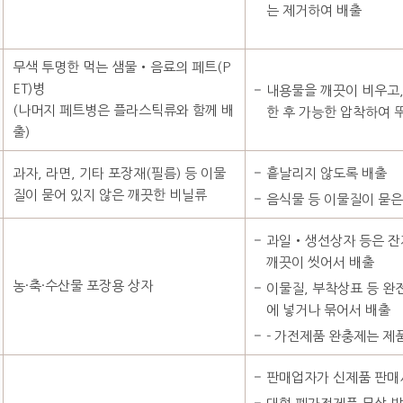
는 제거하여 배출
무색 투명한 먹는 샘물‧음료의 페트(P
ET)병
내용물을 깨끗이 비우고,
(나머지 페트병은 플라스틱류와 함께 배
한 후 가능한 압착하여 
출)
과자, 라면, 기타 포장재(필름) 등 이물
흩날리지 않도록 배출
질이 묻어 있지 않은 깨끗한 비닐류
음식물 등 이물질이 묻은
과일‧생선상자 등은 잔
깨끗이 씻어서 배출
농·축·수산물 포장용 상자
이물질, 부착상표 등 완
에 넣거나 묶어서 배출
- 가전제품 완충제는 제
판매업자가 신제품 판매