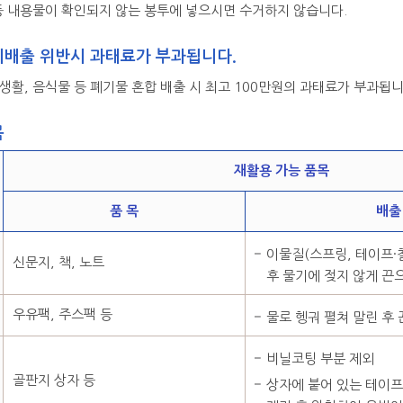
등 내용물이 확인되지 않는 봉투에 넣으시면 수거하지 않습니다.
리배출 위반시 과태료가 부과됩니다.
생활, 음식물 등 폐기물 혼합 배출 시 최고 100만원의 과태료가 부과됩니
목
재활용 가능 품목
품 목
배출
이물질(스프링, 테이프·철
신문지, 책, 노트
후 물기에 젖지 않게 끈
우유팩, 주스팩 등
물로 헹궈 펼쳐 말린 후
비닐코팅 부분 제외
골판지 상자 등
상자에 붙어 있는 테이프