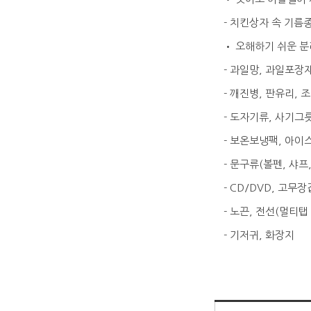
- 치킨상자 속 기
• 오해하기 쉬운 
- 과일망, 과일포장
- 깨진병, 판유리,
- 도자기류, 사기그
- 보온보냉팩, 아이
- 문구류(볼펜, 샤프
- CD/DVD, 고무
- 노끈, 전선(멀티탭 
- 기저귀, 화장지