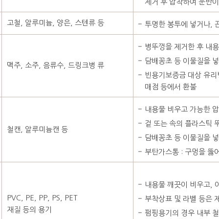
제거 후 압착하여 운반이
고철, 알루미늄, 양은, 스텐류 등
투명한 봉투에 넣거나, 
병뚜껑을 제거한 후 내
담배꽁초 등 이물질을 넣
맥주, 소주, 음류수, 드링크병 류
빈용기보증금 대상 유리병
매점 등에서 환불
내용물 비우고 가능한 
겉 또는 속의 플라스틱 
철캔, 알루미늄캔 등
담배꽁초 등 이물질을 넣
부탄가스통 : 구멍을 뚫
내용물 깨끗이 비우고, 
PVC, PE, PP, PS, PET
부착상표 및 라벨 등은 
재질 등의 용기
펌핑용기의 경우 내부 