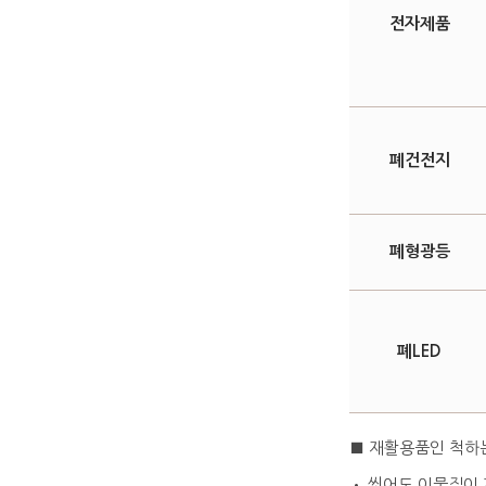
전자제품
폐건전지
폐형광등
폐LED
■ 재활용품인 척하
• 씻어도 이물질이