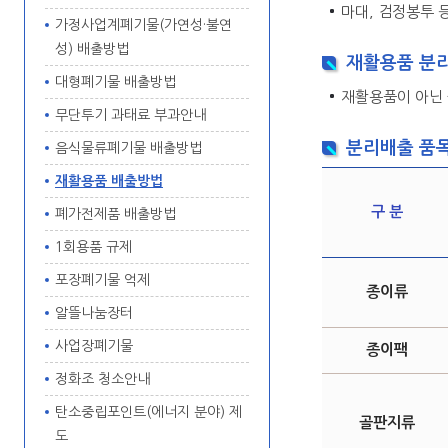
마대, 검정봉투 
가정사업계폐기물(가연성·불연
성) 배출방법
재활용품 분
대형폐기물 배출방법
재활용품이 아닌 
무단투기 과태료 부과안내
분리배출 품
음식물류폐기물 배출방법
재활용품 배출방법
구 분
폐가전제품 배출방법
1회용품 규제
포장폐기물 억제
종이류
알뜰나눔장터
사업장폐기물
종이팩
정화조 청소안내
탄소중립포인트(에너지 분야) 제
골판지류
도