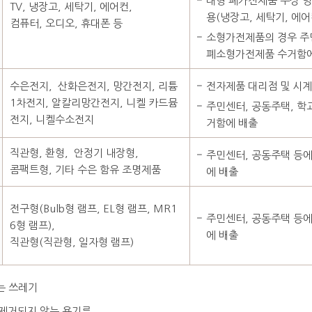
대형 폐가전제품 무상 방문
TV, 냉장고, 세탁기, 에어컨,
용(냉장고, 세탁기, 에어컨
컴퓨터, 오디오, 휴대폰 등
소형가전제품의 경우 주
폐소형가전제품 수거함
수은전지, 산화은전지, 망간전지, 리튬
전자제품 대리점 및 시계
1차전지, 알칼리망간전지, 니켈 카드뮴
주민센터, 공동주택, 학
전지, 니켈수소전지
거함에 배출
직관형, 환형, 안정기 내장형,
주민센터, 공동주택 등
콤팩트형, 기타 수은 함유 조명제품
에 배출
전구형(Bulb형 램프, EL형 램프, MR1
주민센터, 공동주택 등
6형 램프),
에 배출
직관형(직관형, 일자형 램프)
는 쓰레기
 제거되지 않는 용기류