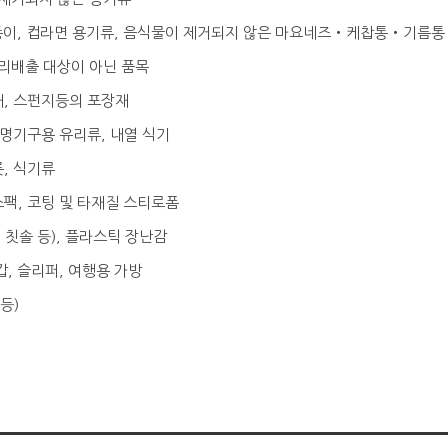
름종이, 컵라면 용기류, 음식물이 제거되지 않은 마요네즈‧케찹통‧기름통
분리배출 대상이 아닌 품목
재, 스펀지등의 포장재
 조명기구용 유리류, 내열 식기
릇, 식기류
스팩, 코팅 및 타재질 스티로폼
, 칫솔 등), 플라스틱 장난감
장갑, 슬리퍼, 여행용 가방
등)