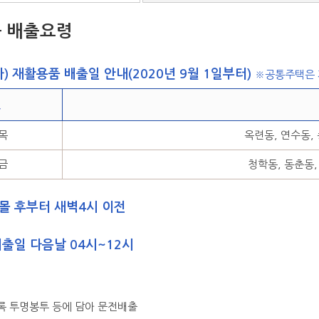
 배출요령
) 재활용품 배출일 안내(2020년 9월 1일부터)
※공통주택은
일
 목
옥련동, 연수동,
 금
청학동, 동춘동,
일몰 후부터 새벽4시 이전
배출일 다음날 04시~12시
록 투명봉투 등에 담아 문전배출