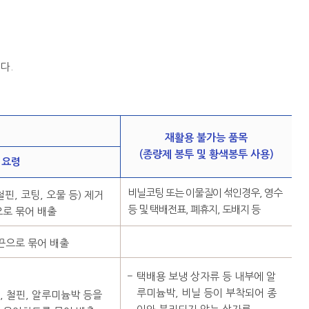
다.
재활용 불가능 품목
(종량제 봉투 및 황색봉투 사용)
 요령
비닐코팅 또는 이물질이 섞인경우, 영수
핀, 코팅, 오물 등) 제거
등 및 택배전표, 폐휴지, 도배지 등
으로 묶어 배출
 끈으로 묶어 배출
택배용 보냉 상자류 등 내부에 알
루미늄박, 비닐 등이 부착되어 종
, 철핀, 알루미늄박 등을