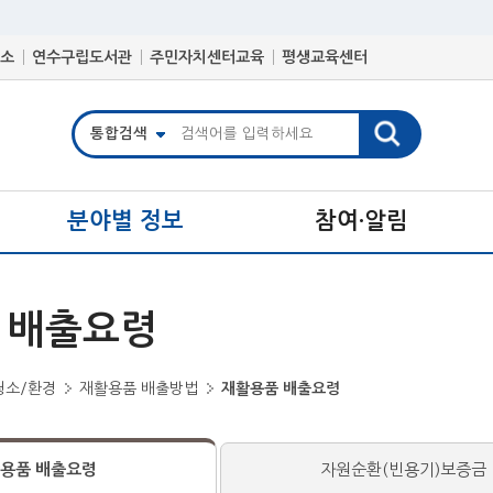
소
연수구립도서관
주민자치센터교육
평생교육센터
분야별 정보
참여·알림
 배출요령
청소/환경
재활용품 배출방법
재활용품 배출요령
용품 배출요령
자원순환(빈용기)보증금