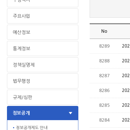
주요사업
No
예산정보
8289
20
통계정보
8288
20
정책실명제
8287
20
법무행정
8286
20
규제/심판
8285
20
정보공개
8284
정보공개제도 안내