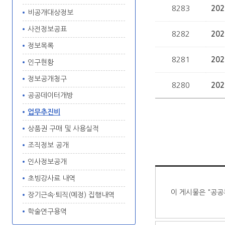
8283
20
비공개대상정보
사전정보공표
8282
20
정보목록
8281
20
인구현황
정보공개청구
8280
20
공공데이터개방
업무추진비
상품권 구매 및 사용실적
조직정보 공개
인사정보공개
초빙강사료 내역
이 게시물은 "공공
장기근속·퇴직(예정) 집행내역
학술연구용역