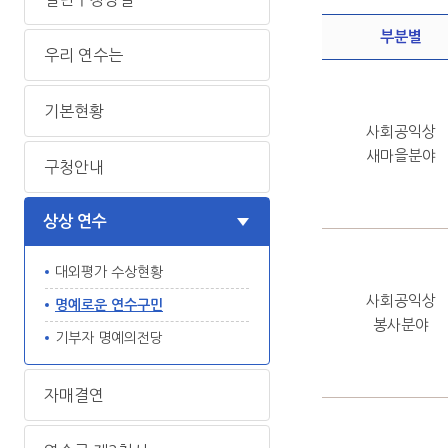
부분별
우리 연수는
기본현황
사회공익상
새마을분야
구청안내
상상 연수
대외평가 수상현황
사회공익상
명예로운 연수구민
봉사분야
기부자 명예의전당
자매결연