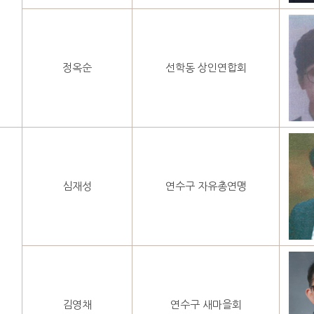
정옥순
선학동 상인연합회
심재성
연수구 자유총연맹
김영채
연수구 새마을회