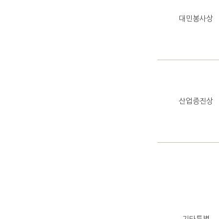
대민봉사상
산업증진상
기타특별