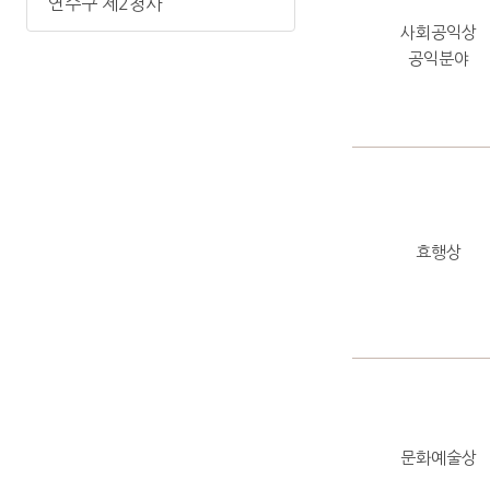
연수구 제2청사
사회공익상
공익분야
효행상
문화예술상