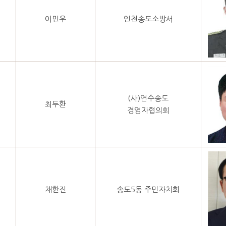
이민우
인천송도소방서
(사)연수송도
최두환
경영자협의회
채한진
송도5동 주민자치회