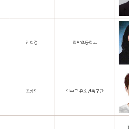
임희정
함박초등학교
조상민
연수구 유소년축구단