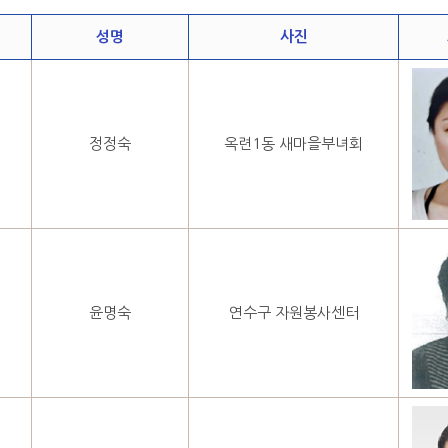
성명
사진
정정숙
옥련1동 새마을부녀회
윤명숙
연수구 자원봉사센터