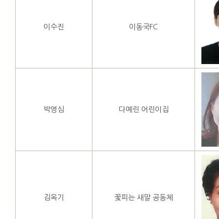
이수진
이동국FC
박영심
다예린 어린이집
김옥기
꽃피는 새말 공동체