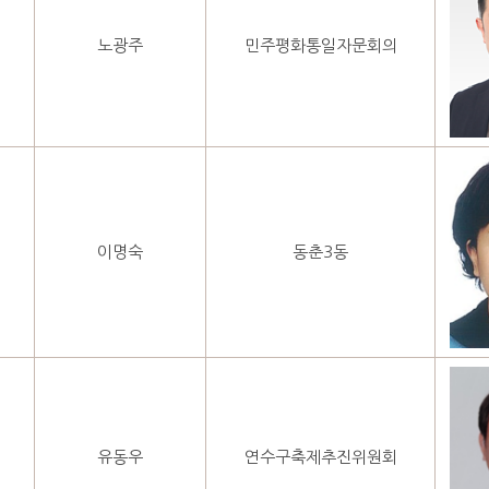
노광주
민주평화통일자문회의
이명숙
동춘3동
유동우
연수구축제추진위원회