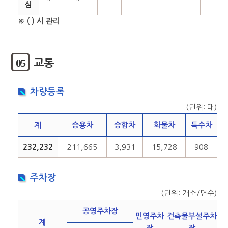
심
※ ( ) 시 관리
05
교통
차량등록
(단위: 대)
계
승용차
승합차
화물차
특수차
232,232
211,665
3,931
15,728
908
주차장
(단위: 개소/면수)
공영주차장
민영주차
건축물부설주차
계