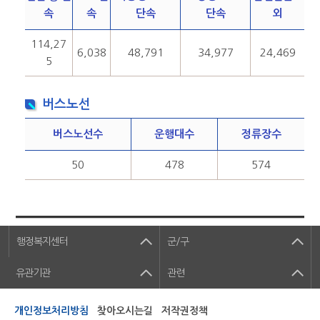
속
속
단속
단속
외
114,27
6,038
48,791
34,977
24,469
5
버스노선
버스노선수
운행대수
정류장수
50
478
574
행정복지센터
군/구
유관기관
관련
개인정보처리방침
찾아오시는길
저작권정책