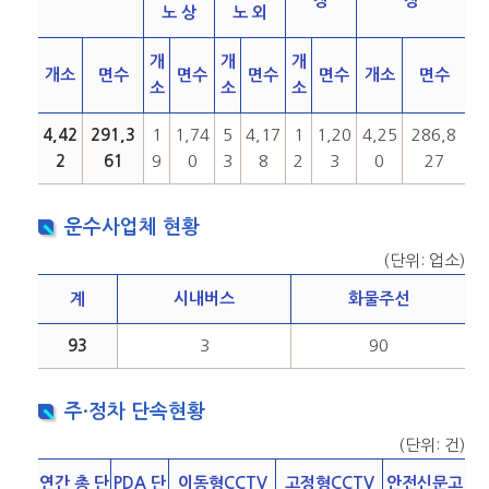
장
장
노 상
노 외
개
개
개
개소
면수
면수
면수
면수
개소
면수
소
소
소
4,42
291,3
1
1,74
5
4,17
1
1,20
4,25
286,8
2
61
9
0
3
8
2
3
0
27
운수사업체 현황
(단위: 업소)
계
시내버스
화물주선
93
3
90
주·정차 단속현황
(단위: 건)
연간 총 단
PDA 단
이동형CCTV
고정형CCTV
안전신문고