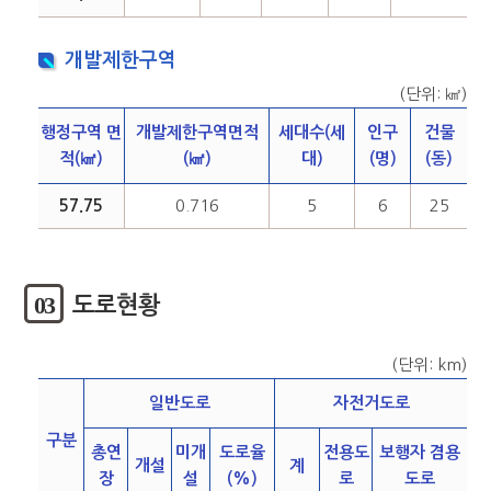
개발제한구역
(단위: ㎢)
행정구역 면
개발제한구역면적
세대수(세
인구
건물
적(㎢)
(㎢)
대)
(명)
(동)
57.75
0.716
5
6
25
03
도로현황
(단위: km)
일반도로
자전거도로
구분
총연
미개
도로율
전용도
보행자 겸용
개설
계
장
설
(%)
로
도로