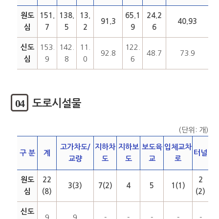
원도
151.
138.
13.
65.1
24.2
91.3
40.93
심
7
5
2
9
6
신도
153.
142.
11.
122.
92.8
48.7
73.9
심
9
8
0
6
04
도로시설물
(단위: 개)
고가차도/
지하차
지하보
보도육
입체교차
구 분
계
터널
교량
도
도
교
로
원도
22
2
3(3)
7(2)
4
5
1(1)
심
(8)
(2)
신도
9
9
-
-
-
-
-