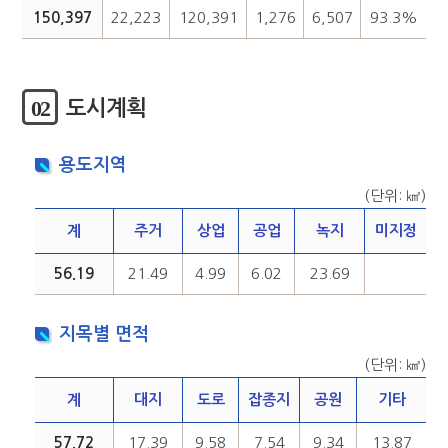
150,397
22,223
120,391
1,276
6,507
93.3%
02
도시계획
용도지역
(단위: ㎢)
계
주거
상업
공업
녹지
미지정
56.19
21.49
4.99
6.02
23.69
지목별 면적
(단위: ㎢)
계
대지
도로
잡종지
공원
기타
57.72
17.39
9.58
7.54
9.34
13.87