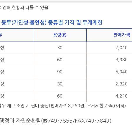
 인해 현황과 다를 수 있음.
봉투(가연성·불연성) 종류별 가격 및 무게제한
류
용량(ℓ)
판매가격
연성
30
2,010
연성
60
3,980
연성
90
5,940
연성
30
2,320
연성
60
4,210
경우 재고 소진 시 판매 중단(판매가격 8,250원, 무게제한 25kg 이하)
행정과 자원순환팀(☎749-7855/FAX749-7849)