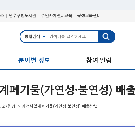
소
연수구립도서관
주민자치센터교육
평생교육센터
분야별 정보
참여·알림
계폐기물(가연성·불연성) 배
청소/환경
가정사업계폐기물(가연성·불연성) 배출방법