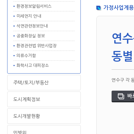
환경정보알림서비스
가정사업계용 
미세먼지 안내
석면관련정보안내
연수
공중화장실 정보
환경관련법 위반사업장
동별
의류수거함
화학사고 대피장소
연수구 각 
주택/토지/부동산
바
도시계획정보
도시개발현황
민방위