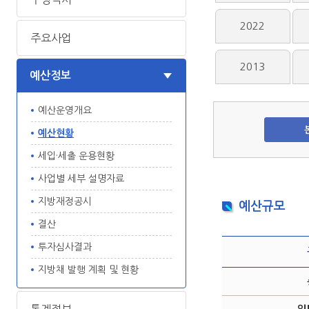
2022
주요사업
2013
예산정보
예산운영개요
예산현황
세입·세출 운용현황
사업별 세부 설명자료
지방재정공시
예산규모
결산
투자심사결과
지방채 발행 계획 및 현황