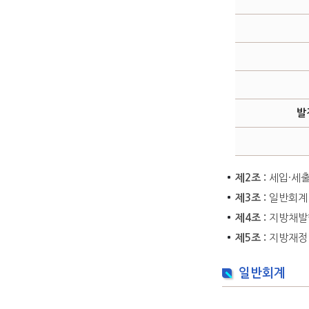
발
제2조 :
세입·세출
제3조 :
일반회계 
제4조 :
지방채발
제5조 :
지방재정법
일반회계