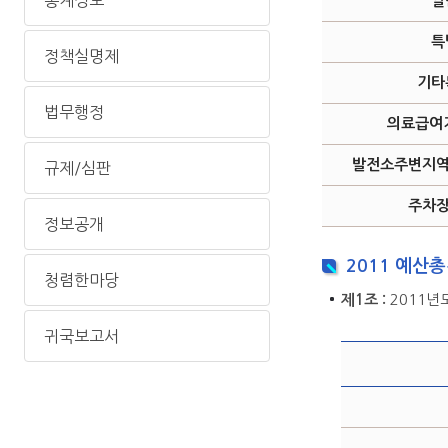
통계정보
일
특
정책실명제
기타
법무행정
의료급여
발전소주변지역
규제/심판
주차장
정보공개
2011 예산총
청렴한마당
제1조 :
2011년
귀국보고서