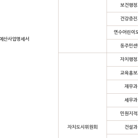
보건행정
건강증진
연수어린이
예산사업명세서
동주민센
자치행정
교육홍보
재무과
세무과
민원지적
자치도시위원회
건설과