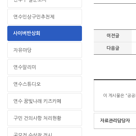
연수인상구민추천제
사이버반상회
이전글
다음글
자유마당
연수알리미
연수스튜디오
이 게시물은 "공공
연수 꿈빛나래 키즈카페
구민 건의사항 처리현황
자료관리담당자
공모전 수상작 전시