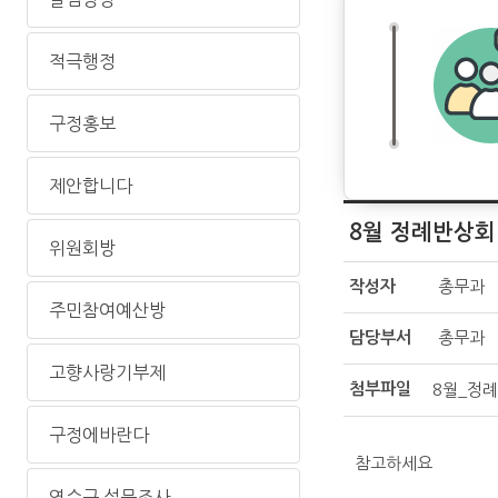
적극행정
구정홍보
제안합니다
8월 정례반상회
위원회방
작성자
총무과
주민참여예산방
담당부서
총무과
고향사랑기부제
첨부파일
8월_정례
구정에바란다
참고하세요
연수구 설문조사