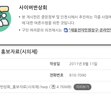
사이버반상회
본 게시판은 중앙정부 및 인천시에서 추진하는 각종 사업
에 대한 여론수렴을 위한 곳입니다.
구민 여러분의 의견제시는
"새올전자민원창구-온라인
 홍보자료(시의제)
작성일
2011년 8월 11일
전화번호
810-7090
반상회_홍보자료(시의제).hwp (
4.76MB)
미리보기