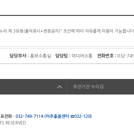
누리 제 3유형(출처표시+변경금지)" 조건에 따라 자유롭게 이용이 가능합니다
담당부서 :
홍보소통실
담당팀 :
미디어소통
전화번호 :
032-74
집
유관기관
누리집
표전화 :
032-749-7114 (미추홀콜센터 ☎032-120)
TS RESERVED.