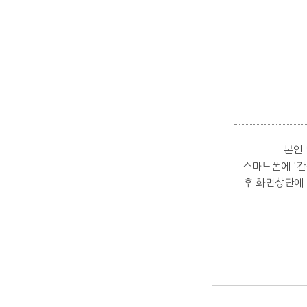
본인
스마트폰에 '간
후 화면상단에 