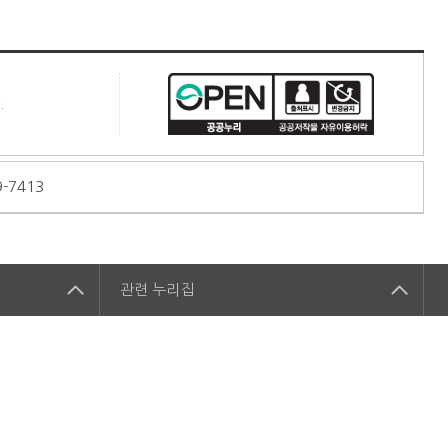
.
9-7413
관련
누리집