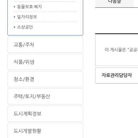
다음글
동물보호·복지
일자리정보
소상공인
교통/주차
이 게시물은 "공공
식품/위생
자료관리담당자
청소/환경
주택/토지/부동산
도시계획정보
도시개발현황