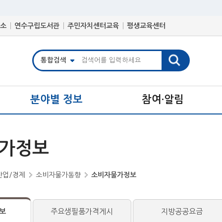
소
연수구립도서관
주민자치센터교육
평생교육센터
분야별 정보
참여·알림
가정보
산업/경제
소비자물가동향
소비자물가정보
보
주요생필품가격게시
지방공공요금