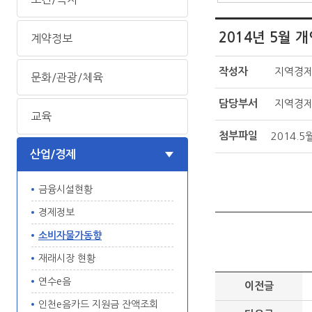
2014년 5월
계약정보
작성자
지역경
문화/관광/체육
담당부서
지역경
교육
첨부파일
2014.
산업/경제
금융시설현황
경제정보
소비자물가동향
재래시장 현황
연수e음
이전글
인천e음카드 지원금 잔액조회