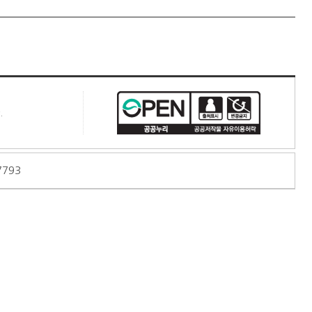
.
7793