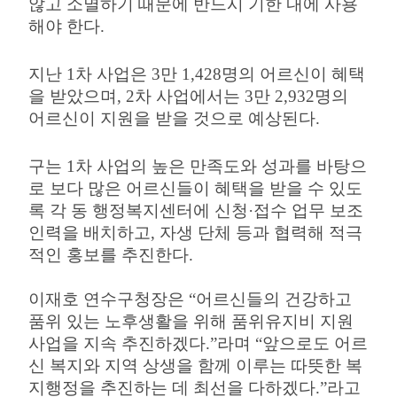
않고 소멸하기 때문에 반드시 기한 내에 사용
해야 한다
.
지난
1
차 사업은
3
만
1,428
명의 어르신이 혜택
을 받았으며
, 2
차 사업에서는
3
만
2,932
명의
어르신이 지원을 받을 것으로 예상된다
.
구는
1
차 사업의 높은 만족도와 성과를 바탕으
로 보다 많은 어르신들이 혜택을 받을 수 있도
록 각 동 행정복지센터에 신청
·
접수 업무 보조
인력을 배치하고
,
자생 단체 등과 협력해 적극
적인 홍보를 추진한다
.
이재호 연수구청장은
“
어르신들의 건강하고
품위 있는 노후생활을 위해 품위유지비 지원
사업을 지속 추진하겠다
.”
라며
“
앞으로도 어르
신 복지와 지역 상생을 함께 이루는 따뜻한 복
지행정을 추진하는 데 최선을 다하겠다
.”
라고