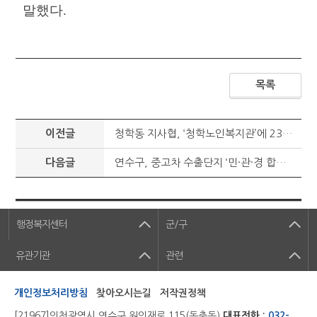
말했다
.
목록
이전글
청학동 지사협, ‘청학노인복지관’에 23번째 착한가게 현판 전달
다음글
연수구, 중고차 수출단지 ‘민·관·경 합동 단속 및 캠페인’ 실시
행정복지센터
군/구
유관기관
관련
개인정보처리방침
찾아오시는길
저작권정책
[21967]인천광역시 연수구 원인재로 115(동춘동)
대표전화 :
032-