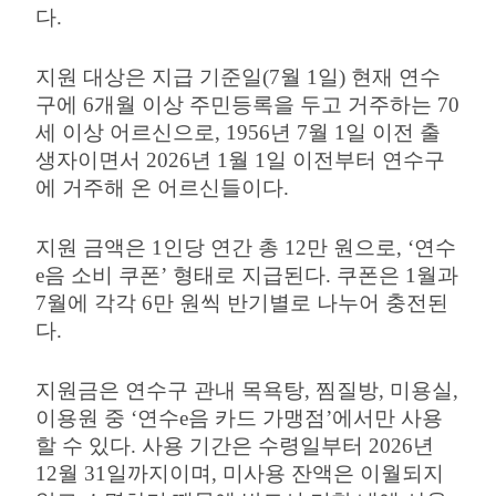
다
.
지원 대상은 지급 기준일
(7
월
1
일
)
현재 연수
구에
6
개월 이상 주민등록을 두고 거주하는
70
세 이상 어르신으로
, 1956
년
7
월
1
일 이전 출
생자이면서
2026
년
1
월
1
일 이전부터 연수구
에 거주해 온 어르신들이다
.
지원 금액은
1
인당 연간 총
12
만 원으로
, ‘
연수
e
음 소비 쿠폰
’
형태로 지급된다
.
쿠폰은
1
월과
7
월에 각각
6
만 원씩 반기별로 나누어 충전된
다
.
지원금은 연수구 관내 목욕탕
,
찜질방
,
미용실
,
이용원 중
‘
연수
e
음 카드 가맹점
’
에서만 사용
할 수 있다
.
사용 기간은 수령일부터
2026
년
12
월
31
일까지이며
,
미사용 잔액은 이월되지