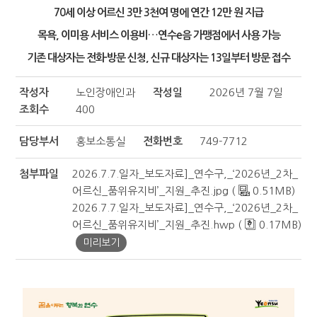
70세 이상 어르신 3만 3천여 명에 연간 12만 원 지급
목욕, 이미용 서비스 이용비…연수e음 가맹점에서 사용 가능
기존 대상자는 전화·방문 신청, 신규 대상자는 13일부터 방문 접수
작성자
노인장애인과
작성일
2026년 7월 7일
조회수
400
담당부서
홍보소통실
전화번호
749-7712
첨부파일
2026.7.7.일자_보도자료]_연수구,_‘2026년_2차_
어르신_품위유지비’_지원_추진.jpg (
0.51MB)
2026.7.7.일자_보도자료]_연수구,_‘2026년_2차_
어르신_품위유지비’_지원_추진.hwp (
0.17MB)
미리보기