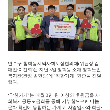
연수구 청학동
지역사회보장협의체
(
위원장 김
대진
·
이진희
)
는 지난
3
일 청학동 소재 청학노인
복지관
(
관장 임헌광
)
에
‘
착한가게
’
현판을 전달
했다
.
‘
착한가게
’
는 매월
3
만 원 이상의 후원금을 사
회복지공동모금회를 통해 기부
함
으로
써 나눔
문화 확산에 동참하는 가게로
,
자영업자와 학원