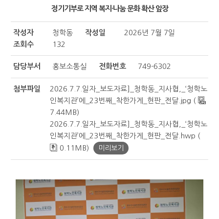
정기기부로 지역 복지·나눔 문화 확산 앞장
작성자
청학동
작성일
2026년 7월 7일
조회수
132
담당부서
홍보소통실
전화번호
749-6302
첨부파일
2026.7.7.일자_보도자료]_청학동_지사협,_‘청학노
인복지관’에_23번째_착한가게_현판_전달.jpg (
7.44MB)
2026.7.7.일자_보도자료]_청학동_지사협,_‘청학노
인복지관’에_23번째_착한가게_현판_전달.hwp (
0.11MB)
미리보기