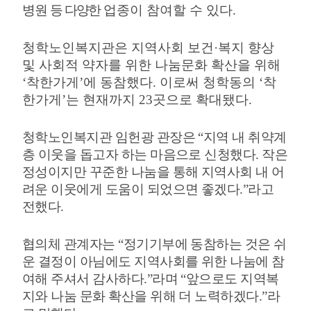
병원
등 다양한
업종이 참여할 수 있다
.
청학노인복지관은 지역사회 보건
·
복지 향상
및 사회적 약자를 위한 나눔문화 확산을 위해
‘
착한가게
’
에 동참했다
.
이로써 청학동의
‘
착
한가게
’
는 현재까지
23
곳으로 확대됐다
.
청학노인복지관 임헌광 관장은
“
지역 내 취약계
층 이웃을 돕고자 하는 마음으로 신청했다
.
작은
정성이지만 꾸준한 나눔을 통해 지역사회 내 어
려운 이웃에게 도움이 되었으면 좋겠다
.”
라고
전했다
.
협의체 관계자는
“
정기기부에 동참하는 것은 쉬
운 결정이 아님에도 지역사회를 위한 나눔에 참
여해 주셔서 감사하다
.”
라며
“
앞으로도 지역복
지와 나눔 문화 확산을 위해 더 노력하겠다
.”
라