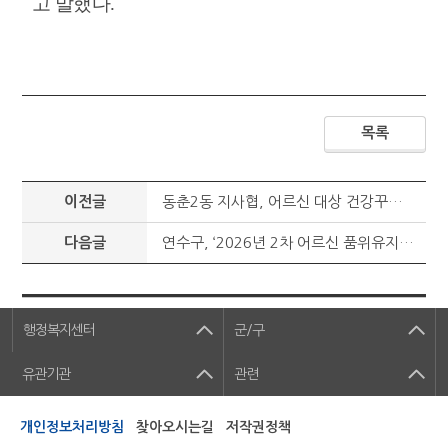
고 말했다
.
목록
이전글
동춘2동 지사협, 어르신 대상 건강꾸러미 사업 추진
다음글
연수구, ‘2026년 2차 어르신 품위유지비’ 지원 추진
행정복지센터
군/구
유관기관
관련
개인정보처리방침
찾아오시는길
저작권정책