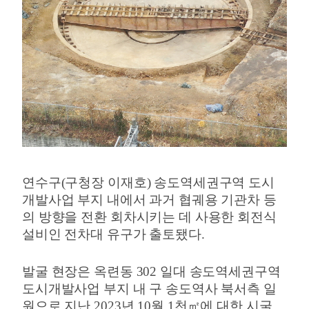
연수구
(
구청장 이재호
)
송도역세권구역 도시
개발사업 부지 내에서 과거 협궤용 기관차 등
의 방향을 전환 회차시키는 데 사용한 회전식
설비인 전차대 유구가 출토됐다
.
발굴 현장은 옥련동
302
일대 송도역세권구역
도시개발사업 부지 내 구 송도역사 북서측 일
원으로 지난
2023
년
10
월
1
천
㎡
에 대한 시굴