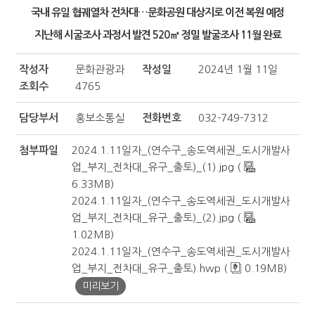
국내 유일 협궤열차 전차대…문화공원 대상지로 이전 복원 예정
지난해 시굴조사 과정서 발견 520㎡ 정밀 발굴조사 11월 완료
작성자
문화관광과
작성일
2024년 1월 11일
조회수
4765
담당부서
홍보소통실
전화번호
032-749-7312
첨부파일
2024.1.11일자_(연수구_송도역세권_도시개발사
업_부지_전차대_유구_출토)_(1).jpg (
6.33MB)
2024.1.11일자_(연수구_송도역세권_도시개발사
업_부지_전차대_유구_출토)_(2).jpg (
1.02MB)
2024.1.11일자_(연수구_송도역세권_도시개발사
업_부지_전차대_유구_출토).hwp (
0.19MB)
미리보기