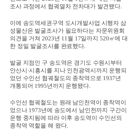
조사 과정에서 협궤열차 전차대가 발견됐다
.
이에 송도역세권구역 도시개발사업 시행자 삼
성물산은 발굴조사가 필요하다는 자문위원회
의견을 거쳐
2023
년
11
월
17
일까지
520
㎡
에 대
한 정밀 발굴조사를 완료했다
.
발굴 지점인 구 송도역은 경기도 수원시부터
안산시
·
시흥시를 지나 인천광역시까지 운행되
었던 수인선 협궤철도의 종착역으로
1937
년
개통되어
1995
년까지 운행됐다
.
수인선 협궤철도는 원래 남인천역이 종착역이
었으나
1973
년에 송도에서 남인천까지 구간이
운행 중지됨에 따라 이후 송도역이 수인선의
종착역 역할을 해 왔다
.