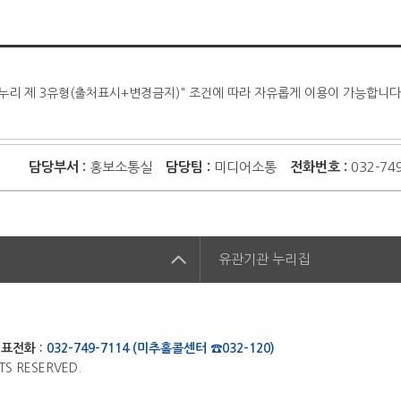
누리 제 3유형(출처표시+변경금지)" 조건에 따라 자유롭게 이용이 가능합니다
담당부서 :
홍보소통실
담당팀 :
미디어소통
전화번호 :
032-74
집
유관기관
누리집
표전화 :
032-749-7114 (미추홀콜센터 ☎032-120)
TS RESERVED.