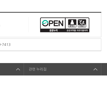
.
9-7413
관련
누리집