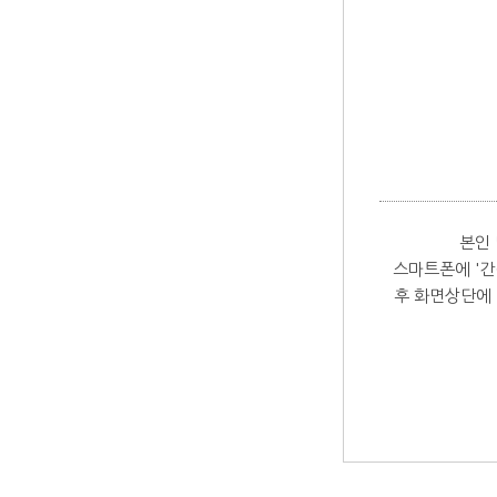
본인
스마트폰에 '간
후 화면상단에 