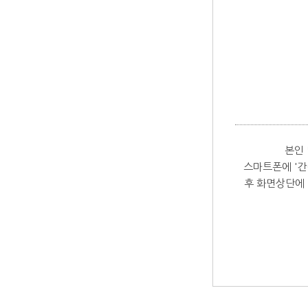
본인
스마트폰에 '간
후 화면상단에 