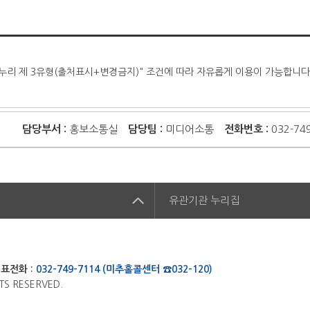
누리 제 3유형(출처표시+변경금지)" 조건에 따라 자유롭게 이용이 가능합니다
담당부서 :
홍보소통실
담당팀 :
미디어소통
전화번호 :
032-74
집
유관기관
누리집
표전화 :
032-749-7114 (미추홀콜센터 ☎032-120)
TS RESERVED.