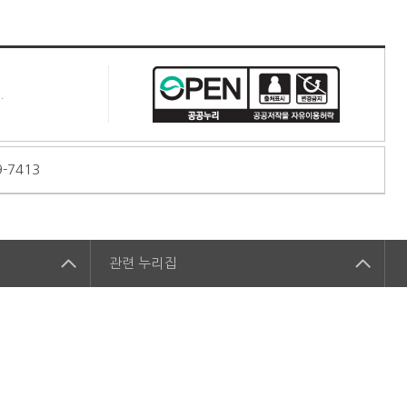
.
9-7413
관련
누리집