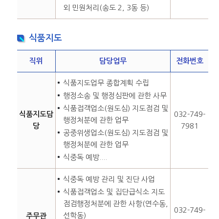
외 민원처리(송도 2, 3동 등)
식품지도
직위
담당업무
전화번호
식품지도업무 종합계획 수립
행정소송 및 행정심판에 관한 사무
식품접객업소(원도심) 지도점검 및
식품지도담
032-749-
행정처분에 관한 업무
당
7981
공중위생업소(원도심) 지도점검 및
행정처분에 관한 업무
식중독 예방....
식중독 예방 관리 및 진단 사업
식품접객업소 및 집단급식소 지도
점검행정처분에 관한 사항(연수동,
032-749-
선학동)
주무관