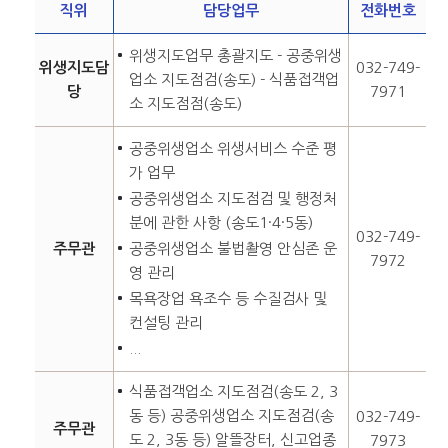
직위
담당업무
전화번호
위생지도업무 총괄지도 - 공중위생
위생지도담
032-749-
업소 지도점검(송도) - 식품접객업
당
7971
소 지도점점(송도)
공중위생업소 위생서비스 수준 평
가 업무
공중위생업소 지도점검 및 행정처
분에 관한 사항 (송도1·4·5동)
032-749-
주무관
공중위생업소 불법촬영 안심존 운
7972
영 관리
목욕장업 욕조수 등 수질검사 및
컨설팅 관리
...
식품접객업소 지도점검(송도 2, 3
동 등) 공중위생업소 지도점검(송
032-749-
주무관
도 2, 3동 등) 알뜰장터, 신고업종
7973