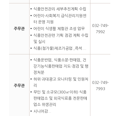
식품안전관리 세부추진계획 수립
어린이·사회복지 급식관리지원센
터 운영 지원
032-749-
주무관
어린이 식생활 체험관 조성 업무
7992
식품안전관련 기획 점검 계획 수립
및 실시
식품(첨가물)제조가공업 ,즉석....
식품운반업, 식품소분·판매업, 건
강기능식품판매업 지도·점검 및 행
정처분
허위·과대광고 모니터링 및 민원처
032-749-
리
주무관
7993
무인 및 소규모(300㎡이하) 식품
판매업소 및 외국식료품 전문판매
업소 위생관리
시니어감...