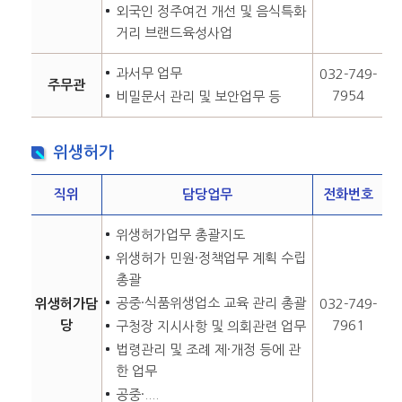
외국인 정주여건 개선 및 음식특화
거리 브랜드육성사업
과서무 업무
032-749-
주무관
7954
비밀문서 관리 및 보안업무 등
위생허가
직위
담당업무
전화번호
위생허가업무 총괄지도
위생허가 민원·정책업무 계획 수립
총괄
공중·식품위생업소 교육 관리 총괄
위생허가담
032-749-
당
7961
구청장 지시사항 및 의회관련 업무
법령관리 및 조례 제·개정 등에 관
한 업무
공중·....