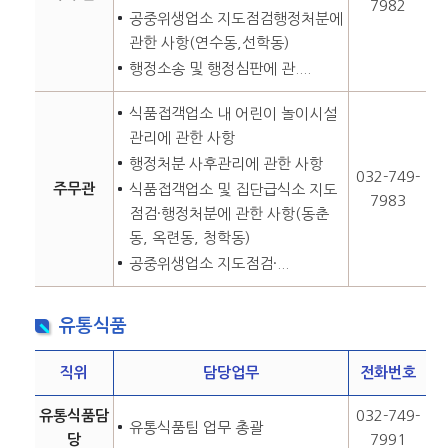
7982
공중위생업소 지도점검행정처분에
관한 사항(연수동,선학동)
행정소송 및 행정심판에 관....
식품접객업소 내 어린이 놀이시설
관리에 관한 사항
행정처분 사후관리에 관한 사항
032-749-
주무관
식품접객업소 및 집단급식소 지도
7983
점검·행정처분에 관한 사항(동춘
동, 옥련동, 청학동)
공중위생업소 지도점검·...
유통식품
직위
담당업무
전화번호
유통식품담
032-749-
유통식품팀 업무 총괄
당
7991