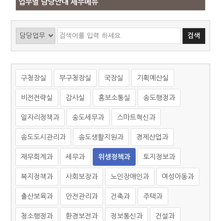
업무별 담당안내 세부메뉴
구청장실
부구청장실
국장실
기획예산실
비전전략실
감사실
홍보소통실
송도행정과
일자리정책과
송도세무과
스마트혁신과
송도도시관리과
송도생활지원과
경제산업과
재무회계과
세무과
위생정책과
토지정보과
복지정책과
사회보장과
노인장애인과
여성아동과
출산보육과
안전관리과
건축과
주택과
청소행정과
환경보전과
정보통신과
건설과