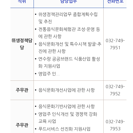
직위
담당업무
전화번호
위생정책관리업무 종합계획수립
및 추진
전통음식문화체험관 조성·운영 등
에 관한 사항
위생정책담
032-749-
음식문화개선 및 특수시책 발굴·추
당
7951
진에 관한 사항
연수랑 공공브랜드 식품산업 활성
화 지원사업
영업주 인...
032-749-
주무관
음식문화개선사업에 관한 사항
7952
음식문화기반사업에 관한 사항
영업주 인식개선 및 경쟁력 강화
교육 사업
032-749-
주무관
7953
푸드서비스 선진화 지원사업