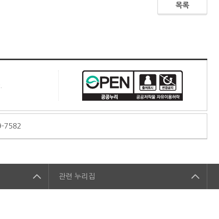
목록
.
9-7582
관련
누리집