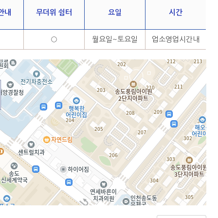
안내
무더위 쉼터
요일
시간
○
월요일~토요일
업소영업시간내