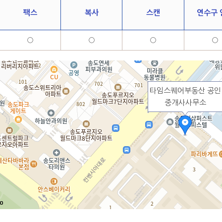
팩스
복사
스캔
연수구 
○
○
○
○
타임스퀘어부동산 공인
중개사사무소