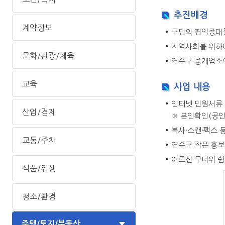
추진배경
계약정보
구민의 편익증대를
지역사회를 위하여
문화/관광/체육
연수구 중개업소의
교육
사업 내용
인터넷 민원서류 
산업/경제
※ 본인확인(공인
복사·스캔·팩스 
교통/주차
연수구 작은 홍보
어르신 무더위 쉼
식품/위생
청소/환경
주택/토지/부동산