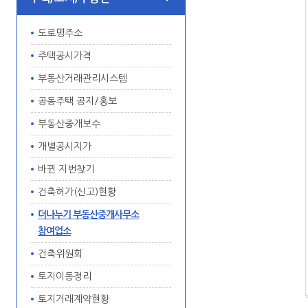
도로명주소
주택공시가격
부동산거래관리시스템
공동주택 공지/홍보
부동산중개보수
개별공시지가
바뀐 지번찾기
건축허가(신고)현황
더나누기 부동산중개사무소
참여업소
건축위원회
토지이동정리
토지거래계약현황