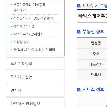
부동산중개업 개설등록
더나누기 부
사전예약
타임스퀘어부
개별공시지가 「365 의견청취」
지적재조사사업
부동산 정보
『MZ하우스』 참여업소
조상땅 찾기
법정동
전·월세 사기 예방 정보 알리미
주소
도시계획정보
대표전화
대표자
도시개발현황
서비스 정보
민방위
자연재난 안전정보