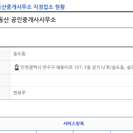
동산중개사무소 지정업소 현황
동산 공인중개사사무소
송도동
인천광역시 연수구 해돋이로 107, F동 상가12호(송도동, 송
천유주
서비스항목