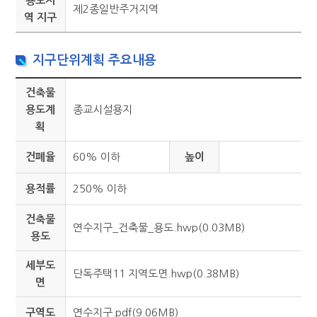
용도지
제2종일반주거지역
역 지구
지구단위계획 주요내용
건축물
용도계
종교시설용지
획
건폐율
60% 이하
높이
용적률
250% 이하
건축물
연수지구_건축물_용도.hwp(0.03MB)
용도
세부도
단독주택11 지역도면.hwp(0.38MB)
면
구역도
연수지구.pdf(9.06MB)