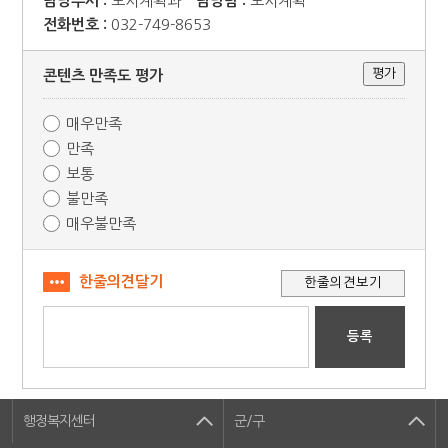
담당부서 :
도시계획과
담당팀 :
도시계획
전화번호 :
032-749-8653
콘텐츠 만족도 평가
매우만족
만족
보통
불만족
매우불만족
한줄의견달기
행정복지센터
군/구