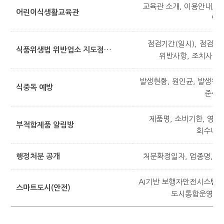
교육관 소개, 이용안내, 예
어린이식생활교육관
안
점검기간(일시), 점검대상
식품위생법 위반업소 지도점검 결과
위반사항, 조치사항(
발생현황, 원인균, 발생원
식중독 예방
준수
제품명, 소비기한, 영업자
부적합제품 알림방
회수내용
행정처분 공개
처분확정일자, 업종명, 업
AI기반 보행자안전시스템,
스마트도시(안전)
도시통합운영센터