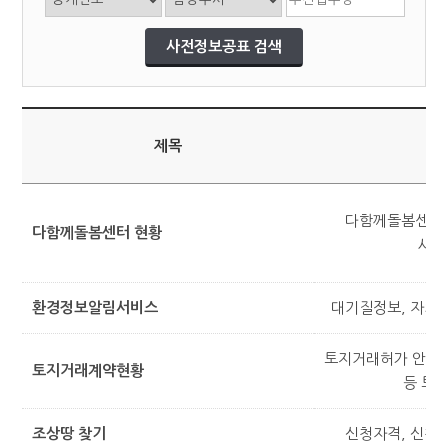
제목
다함께돌봄센터 시
다함께돌봄센터 현황
시설
환경정보알림서비스
대기질정보, 자외선
토지거래허가 안내,
토지거래계약현황
등 토
조상땅 찾기
신청자격, 신청시