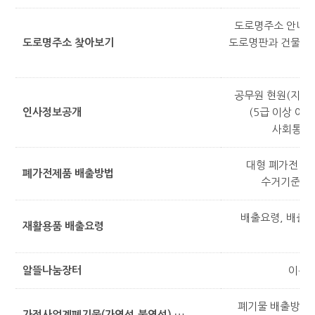
도로명주소 안내시
도로명주소 찾아보기
도로명판과 건물번호
공무원 현원(지종별
인사정보공개
(5급 이상 여
사회통합형
대형 폐가전 무
폐가전제품 배출방법
수거기준, 
배출요령, 배출시
재활용품 배출요령
분
알뜰나눔장터
이용안
폐기물 배출방법,
가정사업계폐기물(가연성,불연성) 배출방법