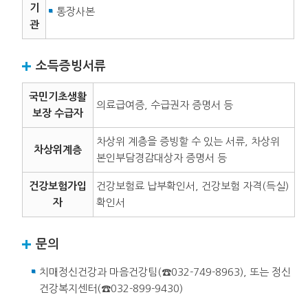
기
통장사본
관
소득증빙서류
국민기초생활
의료급여증, 수급권자 증명서 등
보장 수급자
차상위 계층을 증빙할 수 있는 서류, 차상위
차상위계층
본인부담경감대상자 증명서 등
건강보험가입
건강보험료 납부확인서, 건강보험 자격(득실)
자
확인서
문의
치매정신건강과 마음건강팀(☎032-749-8963), 또는 정신
건강복지센터(☎032-899-9430)