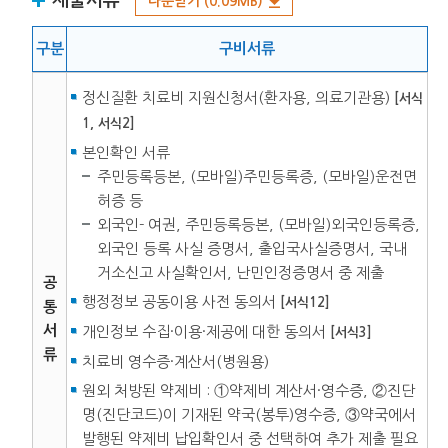
다운받기 (0.09MB)
구분
구비서류
정신질환 치료비 지원신청서(환자용, 의료기관용)
[서식
1, 서식2]
본인확인 서류
주민등록등본, (모바일)주민등록증, (모바일)운전면
허증 등
외국인- 여권, 주민등록등본, (모바일)외국인등록증,
외국인 등록 사실 증명서, 출입국사실증명서, 국내
거소신고 사실확인서, 난민인정증명서 중 제출
공
행정정보 공동이용 사전 동의서
[서식12]
통
서
개인정보 수집·이용·제공에 대한 동의서
[서식3]
류
치료비 영수증·계산서(병원용)
원외 처방된 약제비 : ①약제비 계산서·영수증, ②진단
명(진단코드)이 기재된 약국(봉투)영수증, ③약국에서
발행된 약제비 납입확인서 중 선택하여 추가 제출 필요