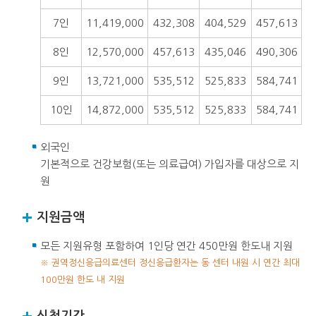
7인
11,419,000
432,308
404,529
457,613
8인
12,570,000
457,613
435,046
490,306
9인
13,721,000
535,512
525,833
584,741
10인
14,872,000
535,512
525,833
584,741
외국인
기본적으로 건강보험(또는 의료급여) 가입자를 대상으로 지
원
지원금액
모든 지원유형 포함하여 1인당 연간 450만원 한도내 지원
※ 권역정신응급의료센터 정신응급환자는 동 센터 내원 시 연간 최대
100만원 한도 내 지원
신청기간