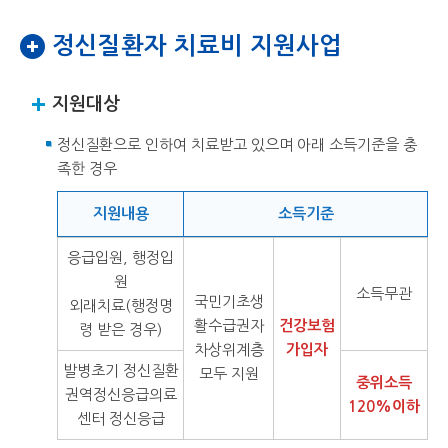
정신질환자 치료비 지원사업
지원대상
정신질환으로 인하여 치료받고 있으며 아래 소득기준을 충
족한 경우
지원내용
소득기준
응급입원, 행정입
원
소득무관
국민기초생
외래치료(행정명
활수급권자
건강보험
령 받은 경우)
차상위계층
가입자
발병초기 정신질환
모두 지원
중위소득
권역정신응급의료
120%이하
센터 정신응급