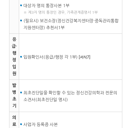
대상자 명의 통장사본 1부
※ 제3자 명의 통장인 경우, 가족관계증명서 1부
(필요시) 보건소장(정신건강복지센터장·중독관리통합
지원센터장) 추천서1부
응
급·
행
입원확인서(응급/행정 각 1부)
[서식7]
정
입
원
발
병
최초진단일을 확인할 수 있는 정신건강의학과 전문의
초
소견서(최초진단일 명시)
기
의
료
사업자 등록증 사본