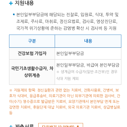
지원내용
본인일부부담금에 해당되는 진찰료, 입원료, 식대, 투약 및
조제료, 주사료, 마취료, 정신요법료, 검사료, 영상진단료,
국가적 위기상황에 준하는 감염병 확산 시 검사비 등 지원
구분
내용
건강보험 가입자
본인일부부담금
본인일부부담금, 비급여 본인부담금
국민기초생활수급자, 차
※ 생계급여 수급자(일반·조건부)인 경우
상위계층
식대 지원 제외
※ 지원제외 항목: 정신질환과 관련 없는 치료비, 전화사용료, 간병비, 보
호자 식대비, 응급후송비, 의료기관이 아닌 외부기관에 의뢰한 검사비, 간
이(수기) 영수증으로 발급받은 치료비, 요양기관에서 본인부담 면제 또는
감면한 치료비, 후원단체 대납 치료비, 외국 의료기관 치료비, 상급병실료
등
제출서류