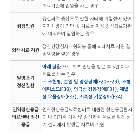
의료기관에 입원을 하는 경우
정신과적 증상으로 인한 자타해 위험성이 있어
행정입원
지자체장이 진단 및 치료를 지정 정신의료기관
에 의뢰하여 입원하는 경우
정신건강심사위원회를 통해 외래치료 지원 행
외래치료 지원
정명령을 받은 경우
아래 질환
으로 최초 진단을 받은 후 5년 이내
치료를 받는 경우
발병초기
→ 조현병, 분열 및 망상장애(F20~F29), 조병
정신질환
에피소드(F30), 양극성 정동장애(F31), 재발
성 우울장애(F33), 지속성 기분장애(F34)
권역정신응급
권역정신응급의료센터로 내원한 정신응급환자
의료센터 정신
의 내·외과적 처치 및 정신과적 치료를 위해 상
응급
기 센터에서 발생된 치료비 지원