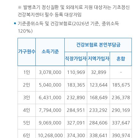
※ 발병초기 정신질환 및 외래치료 지원 대상자는 기초정신
건강복지센터 필수 등록 대상자임
기준중위소득 및 건강보험료(2026년 기준, 중위소득
120%)
건강보험료 본인부담금
가구원수
소득기준
직장가입자
지역가입자
혼합
1인
3,078,000
110,969
32,899
-
2인
5,040,000
183,365
123,644
185,675
3인
6,431,000
232,890
168,649
236,378
4인
7,794,000
284,951
233,292
290,169
5인
9,069,000
327,091
284,606
337,647
6인
10,268,000
374,300
338,641
390,974