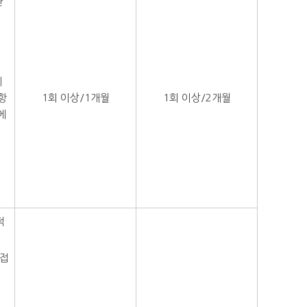
관
세
항
1회 이상/1개월
1회 이상/2개월
에
적
품접