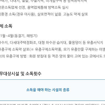
 주택가, 나대지, 풀숲, 수풀지역, 미개발구역 등 방역취약지역
 전문소독업체 선정, 용역업체통해 방역소독 실시
 친환경 소독(경유 미사용), 살포면적이 넓음. 고농도 약제 살포
제 소독
 11월~4월(동절기, 해빙기)
 유수지, 다세대주택정화조, 대형 하수관 습지대, 물웅덩이 등 유충서식지
 유충구제 소독약 살포(※ 유충구제소독약품, 모기 유충만을 구제하는 미생
의 유충구제 방법 : 화분 받침대 등 적은 양의 물이 고여 있는 곳에서도
무대상시설 및 소독횟수
소독을 해야 하는 시설의 종류