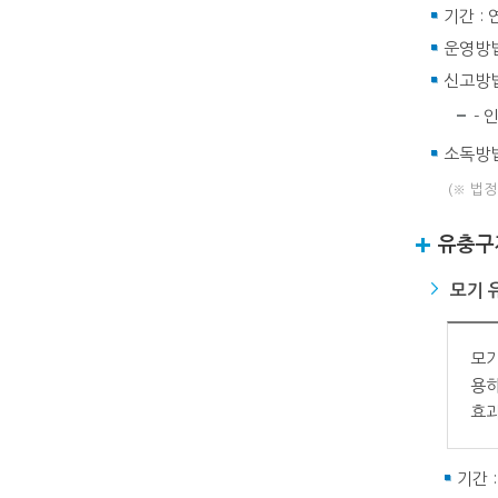
기간 : 
운영방법
신고방
- 
소독방법
(※ 법
유충구
모기 
모기
용하
효과
기간 