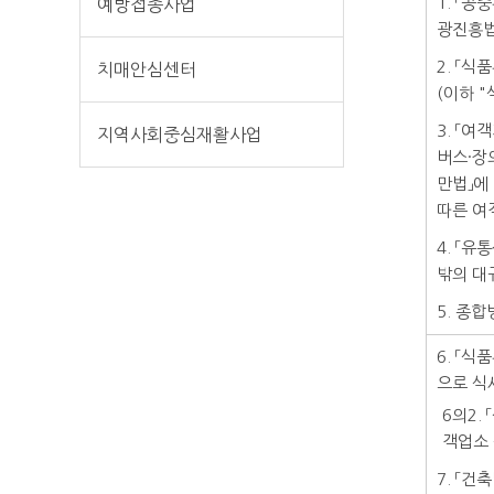
1. 「
예방접종사업
광진흥법
2. 「
치매안심센터
(이하 
3. 「
지역사회중심재활사업
버스·장
만법」에
따른 여
4. 「
밖의 대
5. 종
6. 「
으로 식
6의2.
객업소 
7. 「건