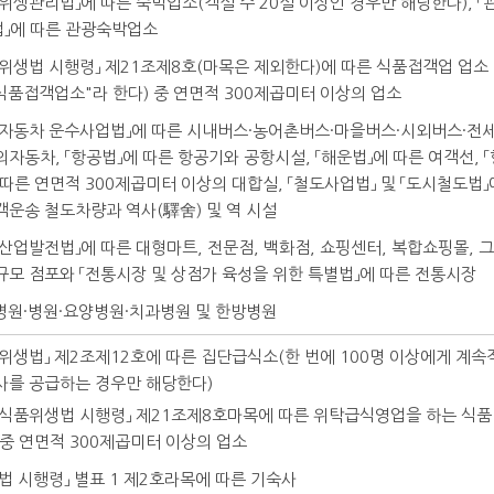
공중위생관리법」에 따른 숙박업소(객실 수 20실 이상인 경우만 해당한다), 「
」에 따른 관광숙박업소
식품위생법 시행령」 제21조제8호(마목은 제외한다)에 따른 식품접객업 업소
"식품접객업소"라 한다) 중 연면적 300제곱미터 이상의 업소
여객자동차 운수사업법」에 따른 시내버스·농어촌버스·마을버스·시외버스·전
의자동차, 「항공법」에 따른 항공기와 공항시설, 「해운법」에 따른 여객선, 「
 따른 연면적 300제곱미터 이상의 대합실, 「철도사업법」 및 「도시철도법」
객운송 철도차량과 역사(驛舍) 및 역 시설
유통산업발전법」에 따른 대형마트, 전문점, 백화점, 쇼핑센터, 복합쇼핑몰, 그
규모 점포와 「전통시장 및 상점가 육성을 위한 특별법」에 따른 전통시장
합병원·병원·요양병원·치과병원 및 한방병원
식품위생법」 제2조제12호에 따른 집단급식소(한 번에 100명 이상에게 계속
사를 공급하는 경우만 해당한다)
 「식품위생법 시행령」 제21조제8호마목에 따른 위탁급식영업을 하는 식
중 연면적 300제곱미터 이상의 업소
축법 시행령」 별표 1 제2호라목에 따른 기숙사