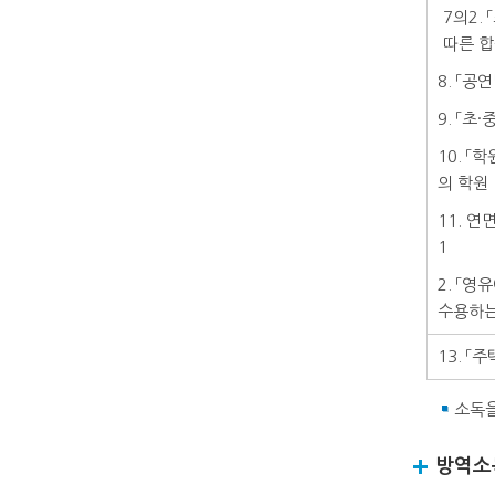
7의2.
따른 합
8. 「공
9. 「초
10. 
의 학원
11. 
1
2. 「
수용하는
13. 
소독을
방역소