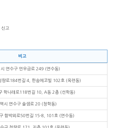
 신고
비고
시 연수구 먼우금로 249 (연수동)
량로184번길 4, 한송에코빌 102호 (옥련동)
학나래로118번길 10, A동 2층 (선학동)
역시 연수구 솔샘로 20 (청학동)
함박뫼로50번길 15-8, 101호 (연수동)
구 청량로 171, 지층 101호 (옥련동)