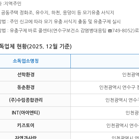
 :지역주민
: 공동주택 정화조, 유수지, 하천, 웅덩이 등 모기유충 서식지
법 : 주민 신고에 따라 모기 유충 서식지 출동 및 유충구제 실시
법 : 유충구제 바로 콜센터(연수구보건소 감염병대응팀 ☎749-8052)로
업체 현황(2025. 12월 기준)
소독업소명칭
선학환경
인천광역
동춘환경
인천광역시 연수구 청
(주)수림종합관리
인천광역시 연수구 
INT(아이엔티)
인천광
키즈토이
인천광역시 연수구 
자연과사람
인천광역시 연수