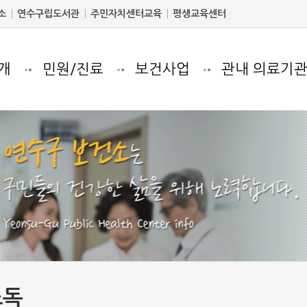
소
연수구립도서관
주민자치센터교육
평생교육센터
개
민원/진료
보건사업
관내 의료기
소독