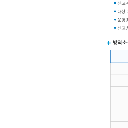
신고자
대상 
운영방
신고방
방역소독