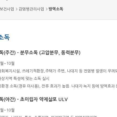
보건사업
감염병관리사업
방역소독
소독
(주간) - 분무소독 (고압분무, 동력분무)
4월~10월
 사회복지시설, 쓰레기적환장,주택가 주변, 나대지 등 전염병 발생이 우려
 대상지역 특성에 맞는 소독 실시
 친환경 소독(경유 미사용), 잔류 효과가 높음. 나대지·녹지 등에 방역효과 
(야간) - 초미립자 약제살포 ULV
5월~10월