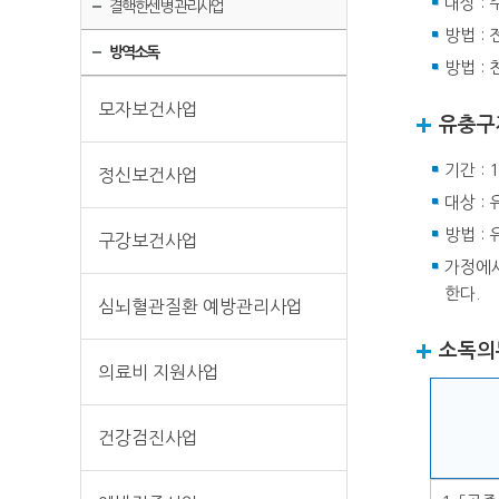
대상 :
결핵·한센병 관리사업
방법 :
방역소독
방법 :
모자보건사업
유충구
기간 :
정신보건사업
대상 :
방법 :
구강보건사업
가정에서
한다.
심뇌혈관질환 예방관리사업
소독의
의료비 지원사업
건강검진사업