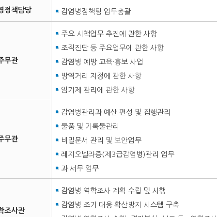
병정책담당
감염병정책팀 업무총괄
주요 시책업무 추진에 관한 사항
조직진단 등 주요업무에 관한 사항
주무관
감염병 예방 교육·홍보 사업
방역거리 지정에 관한 사항
임기제 관리에 관한 사항
감염병관리과 예산 편성 및 집행관리
물품 및 기록물관리
주무관
비밀문서 관리 및 보안업무
레지오넬라증(제3급감염병)관리 업무
과 서무 업무
감염병 역학조사 계획 수립 및 시행
감염병 조기 대응 확산방지 시스템 구축
학조사관