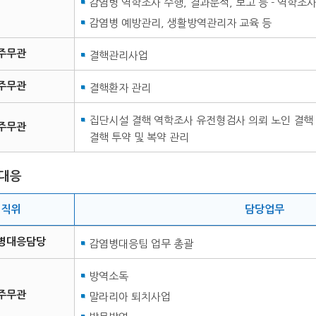
감염병 역학조사 수행, 결과분석, 보고 등 - 역학조
감염병 예방관리, 생활방역관리자 교육 등
주무관
결핵관리사업
주무관
결핵환자 관리
집단시설 결핵 역학조사 유전형검사 의뢰 노인 결핵 
주무관
결핵 투약 및 복약 관리
대응
직위
담당업무
병대응담당
감염병대응팀 업무 총괄
방역소독
주무관
말라리아 퇴치사업