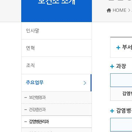
보건소 소개
HOME
인사말
부서팩
연혁
조직
과장
주요업무
감염
보건행정과
건강증진과
감염병
감염병관리과