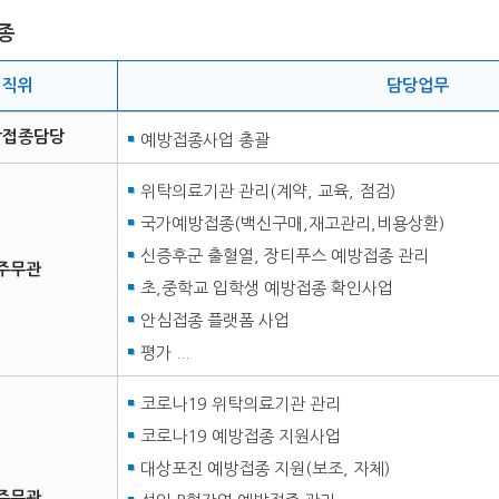
종
직위
담당업무
방접종담당
예방접종사업 총괄
위탁의료기관 관리(계약, 교육, 점검)
국가예방접종(백신구매,재고관리,비용상환)
신증후군 출혈열, 장티푸스 예방접종 관리
주무관
초,중학교 입학생 예방접종 확인사업
안심접종 플랫폼 사업
평가 ...
코로나19 위탁의료기관 관리
코로나19 예방접종 지원사업
대상포진 예방접종 지원(보조, 자체)
주무관