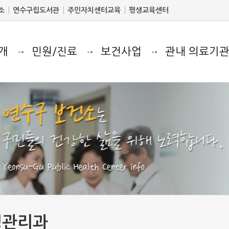
소
연수구립도서관
주민자치센터교육
평생교육센터
개
민원/진료
보건사업
관내 의료기
병관리과