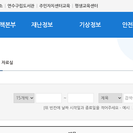
소
연수구립도서관
주민자치센터교육
평생교육센터
책본부
재난정보
기상정보
안전
자료실
~
[위 빈칸에 날짜 시작일과 종료일을 적어주세요 - 예시 : 202