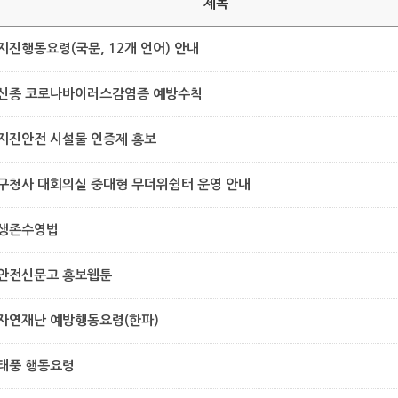
제목
지진행동요령(국문, 12개 언어) 안내
신종 코로나바이러스감염증 예방수칙
지진안전 시설물 인증제 홍보
구청사 대회의실 중대형 무더위쉼터 운영 안내
생존수영법
안전신문고 홍보웹툰
자연재난 예방행동요령(한파)
태풍 행동요령