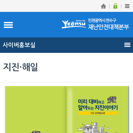
사이버홍보실
지진·해일