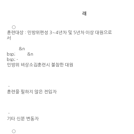
래
○
훈련대상 : 민방위편성 3∼4년차 및 5년차 이상 대원으로
서
&n
bsp; &n
bsp; -
민방위 비상소집훈련시 불참한 대원
-
훈련을 필하지 않은 전입자
-
기타 신분 변동자
○