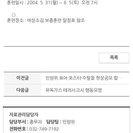
훈련일시 : 2004. 5. 31(월) ∼ 6. 5(토) 오전 7시
○
훈련장소 : 비상소집 보충훈련 일정표 참조
목록
이전글
민방위 표어·포스터·수필을 현상공모 합니다.
다음글
유독가스 테러사고시 행동요령
자료관리담당자
담당부서 :
총무과
담당팀 :
민방위
전화번호 :
032-749-7192