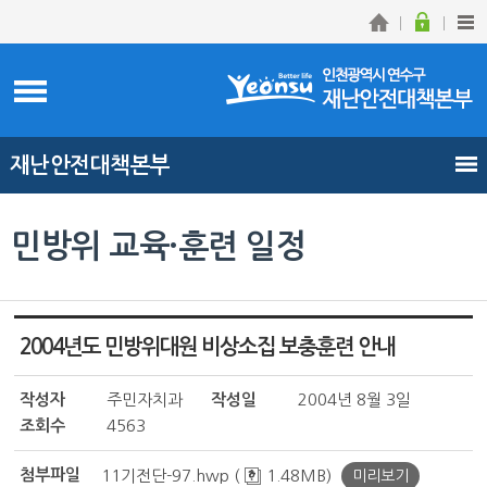
재난안전대책본부
민방위 교육·훈련 일정
2004년도 민방위대원 비상소집 보충훈련 안내
작성자
주민자치과
작성일
2004년 8월 3일
조회수
4563
첨부파일
11기전단-97.hwp (
1.48MB)
미리보기