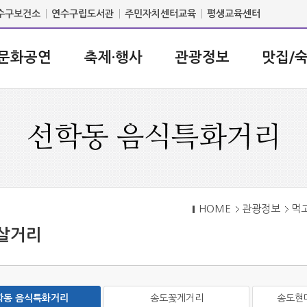
수구보건소
연수구립도서관
주민자치센터교육
평생교육센터
문화공연
축제·행사
관광정보
맛집/
선학동 음식특화거리
HOME
관광정보
먹
살거리
학동 음식특화거리
송도꽃게거리
송도현