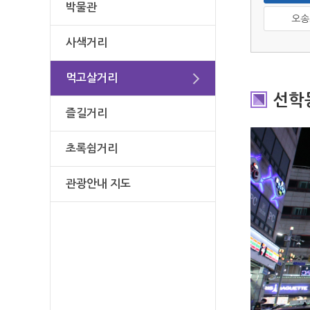
박물관
오송
사색거리
먹고살거리
선학
즐길거리
초록쉼거리
관광안내 지도