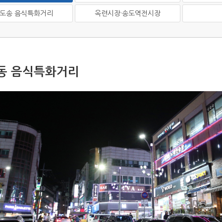
도송 음식특화거리
옥련시장·송도역전시장
동 음식특화거리