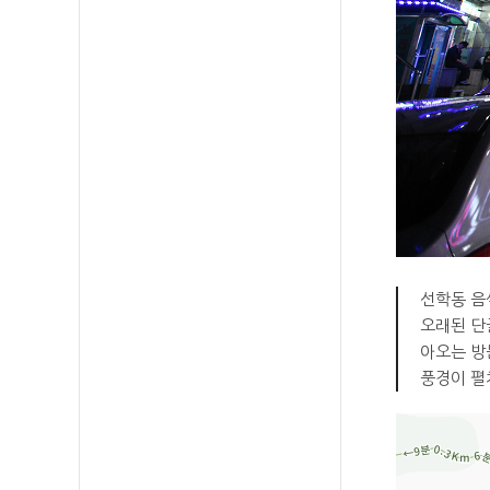
선학동 음
오래된 단
아오는 방
풍경이 펼
지도영역