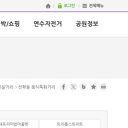
로그인
전체메뉴
숙박/쇼핑
연수자전거
공원정보
고살거리
선학동 음식특화거리
대프리미엄아울렛
트리플스트리트