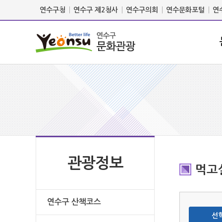
연수구청
연수구 제2청사
연수구의회
연수문화포털
연
관광정보
먹고
연수구 산책코스
선