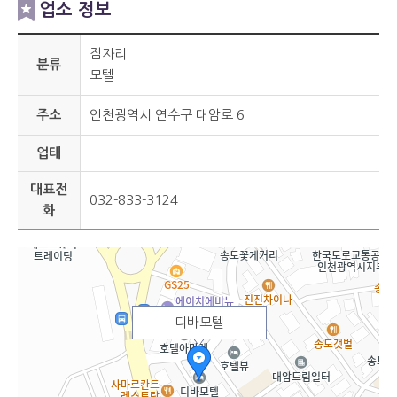
업소 정보
잠자리
분류
모텔
주소
인천광역시 연수구 대암로 6
업태
대표전
032-833-3124
화
디바모텔