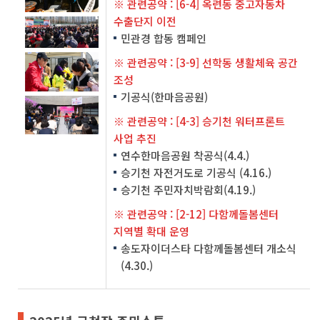
※ 관련공약 : [6-4] 옥련동 중고자동차
수출단지 이전
민관경 합동 캠페인
※ 관련공약 : [3-9] 선학동 생활체육 공간
조성
기공식(한마음공원)
※ 관련공약 : [4-3] 승기천 워터프론트
사업 추진
연수한마음공원 착공식(4.4.)
승기천 자전거도로 기공식 (4.16.)
승기천 주민자치박람회(4.19.)
※ 관련공약 : [2-12] 다함께돌봄센터
지역별 확대 운영
송도자이더스타 다함께돌봄센터 개소식
(4.30.)