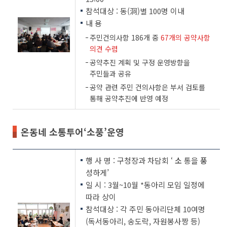
참석대상 : 동(洞)별 100명 이내
내 용
주민건의사항 186개 중
67개의 공약사항
의견 수렴
공약추진 계획 및 구정 운영방향을
주민들과 공유
공약 관련 주민 건의사항은 부서 검토를
통해 공약추진에 반영 예정
온동네 소통투어‘소풍’운영
행 사 명 : 구청장과 차담회 ‘
소
통을
풍
성하게’
일 시 : 3월~10월 *동아리 모임 일정에
따라 상이
참석대상 : 각 주민 동아리단체 10여명
(독서동아리, 송도락, 자원봉사짱 등)