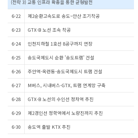
(전략 3) 교통 인프라 확충을 통한 균형발전
6-22
제2순환고속도로 송도~안산 조기착공
6-23
GTX-B 노선 조속 착공
6-24
인천지하철 1호선 8공구까지 연장
6-25
송도국제도시 순환 '송도트램' 건설
6-26
주안역-옥련동-송도국제도시 트램 건설
6-27
M버스, 시내버스-GTX, 트램 연계망 구축
6-28
GTX-B 노선의 수인선 정차역 추진
6-29
제2경인선 청학역에서 노량진까지 추진
6-30
송도역 출발 KTX 추진