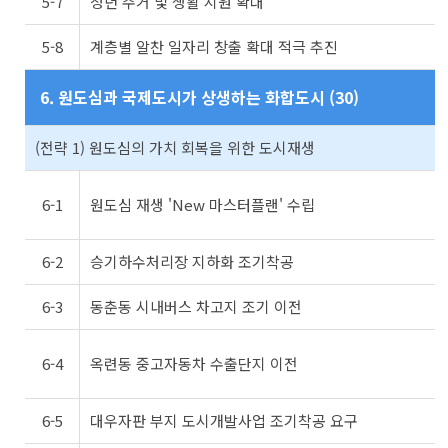
5-7
청년 주거 및 생활 지원 확대
5-8
계층별 알찬 일자리 창출 확대 적극 추진
6. 원도심과 국제도시가 상생하는 화합도시 (30)
(전략 1) 원도심의 가치 회복을 위한 도시재생
6-1
원도심 재생 'New 마스터플랜' 수립
6-2
승기하수처리장 지하화 조기착공
6-3
동춘동 시내버스 차고지 조기 이전
6-4
옥련동 중고자동차 수출단지 이전
6-5
대우자판 부지 도시개발사업 조기착공 요구