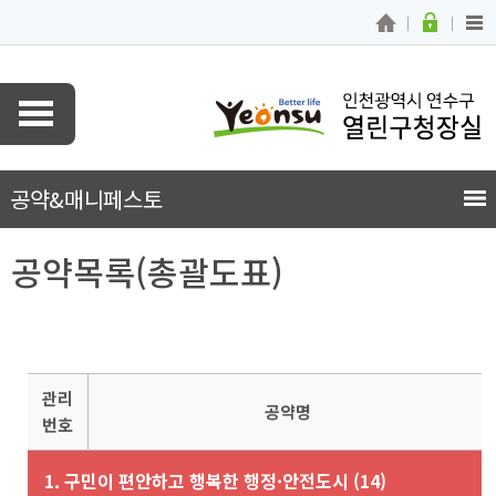
공약&
매니페스토
공약목록(총괄도표)
관리
공약명
번호
1. 구민이 편안하고 행복한 행정·안전도시 (14)