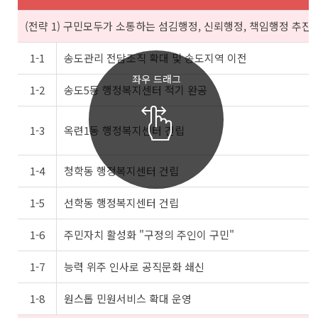
(전략 1) 구민모두가 소통하는 섬김행정, 신뢰행정, 책임행정 추진
1-1
송도관리 전담조직 확대 및 송도지역 이전
좌우 드래그
1-2
송도5동 행정복지센터 적기 완공
1-3
옥련1동 행정복지센터 건립
1-4
청학동 행정복지센터 건립
1-5
선학동 행정복지센터 건립
1-6
주민자치 활성화 "구정의 주인이 구민"
1-7
능력 위주 인사로 공직문화 쇄신
1-8
원스톱 민원서비스 확대 운영