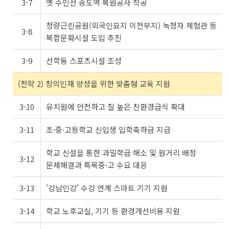
3-7
옛 수인선 송도역 복원공사 착공
청량근린공원(외국인묘지 이전부지) 녹청자 체험관 등
3-8
복합문화시설 도입 추진
3-9
선학동 스포츠시설 조성
(전략 2) 창의인재 양성을 위한 맞춤형 교육 지원
3-10
유치원에 안전하고 질 높은 친환경급식 확대
3-11
초·중·고등학교 신입생 입학축하금 지급
학교 신설을 통한 과밀학급 해소 및 원거리 배정
3-12
문제해결과 특목중·고 수요 대응
3-13
'강남인강' 수강 연계 스마트 기기 지원
3-14
학교 노후교실, 기기 등 환경개선비용 지원