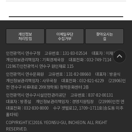
개인정보
이메일무단
찾아오시는
처리방침
수집거부
길
인천광역시 연수구청
고유번호 : 131-83-02514
대표자 : 이재호
개인정보관리책임자 : 기획경제국장
대표전화 : 032-749-7114
(21967)인천광역시 연수구 원인재로 115
인천광역시 연수문화원
고유번호 : 131-82-08660
대표자 : 방윤식
개인정보관리책임자 : 사무국장
대표전화 : 032-821-6229
(21906)인
천 연수구 비류대로 299(청학동) 청학문화센터 2층
인천광역시 연수구시설안전관리공단
고유번호 : 837-82-00131
대표자 : 방종설
개인정보관리책임자 : 경영지원팀장
(21999)인천 연
대표전화 : 032-830-8000
수구 갯벌로12, 1709~1711호(송도동 미추
홀타워)
COPYRIGHT(C)2016. YEONSU-GU, INCHEON. ALL RIGHT
RESERVED.