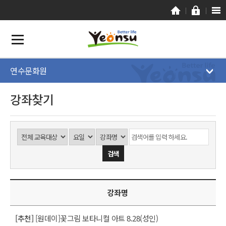
연수문화원
강좌찾기
강좌명
[추천]
[원데이]꽃그림 보타니컬 아트 8.28(성인)