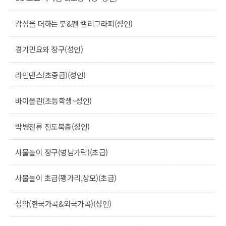
감성을 더하는 붓&펜 캘리그라피(성인)
경기민요와 장구(성인)
라인댄스(초중급)(성인)
바이올린(초등학생~성인)
박병천류 진도북춤(성인)
사물놀이 장구(영남가락)(초급)
사물놀이 초급(꽹가리,상모)(초급)
성악(한국가곡&외국가곡)(성인)