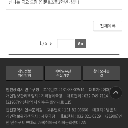
신나는 금요 드럼 (입문)(초등3학년~성인)
전체목록
1
/ 5
개인정보
이메일무단
찾아오시는
처리방침
수집거부
길
인천광역시 연수구청
고유번호 : 131-83-02514
대표자 : 이재호
개인정보관리책임자 : 기획경제국장
대표전화 : 032-749-7114
(21967)인천광역시 연수구 원인재로 115
인천광역시 연수문화원
고유번호 : 131-82-08660
대표자 : 방윤식
개인정보관리책임자 : 사무국장
대표전화 : 032-821-6229
(21906)인
천 연수구 비류대로 299(청학동) 청학문화센터 2층