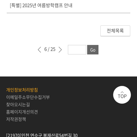
[특별] 2025년 여름방학캠프 안내
전체목록
6
/ 25
이전 페이지
다음 페이지
개인정보처리방침
TOP
이메일주소무단수집거부
찾아오시는길
홈페이지개선의견
저작권정책
[21970]인천 연수구 봉재산로54번길 30