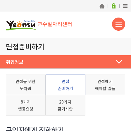
연수일자리센터
면접준비하기
취업정보
면접을 위한
면접
면접에서
옷차림
준비하기
해야할 일들
8가지
20가지
행동요령
금기사항
구인자에게 전화하기