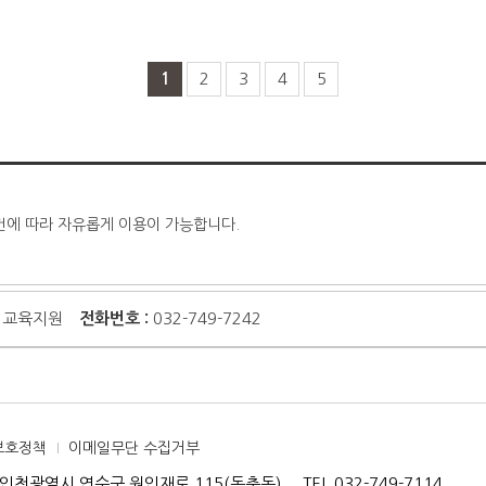
1
2
3
4
5
건에 따라 자유롭게 이용이 가능합니다.
교육지원
전화번호 :
032-749-7242
보호정책
이메일무단 수집거부
7] 인천광역시 연수구 원인재로 115(동춘동)
TEL 032-749-7114