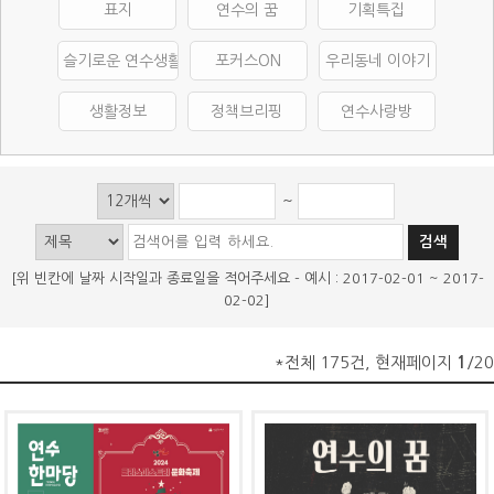
표지
연수의 꿈
기획특집
슬기로운 연수생활
포커스ON
우리동네 이야기
생활정보
정책브리핑
연수사랑방
~
[위 빈칸에 날짜 시작일과 종료일을 적어주세요 - 예시 : 2017-02-01 ~ 2017-
02-02]
*전체 175건, 현재페이지
1
/20