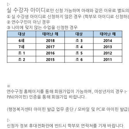
▷
실
수강자
아이디
로만
신청
가능하며
아래와
같은
이유로
별도
①
실
수강생
아이디로
신청하지
않은
경우
(
학부모
아이디로
신청하
②
연수구민이
아닌
경우
③
나이에
맞지
않는
수업을
신청한
경우
※
연수구청
홈페이지를
통해
회원가입이
가능하며
,
미성년자의
경우
I-
PIN(
아이핀
)
인증을
통해
회원가입
바랍니다
.
(
행정복지센터
아이핀
발급
업무
중단
/
모바일
및
PC
로
아이핀
발급
▷
신청자
정보
휴대전화란에
반드시
학부모
연락처를
기재
바랍니다
.