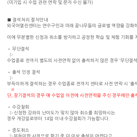
(
미기입
시
수업
관련
연락
및
문자
수신
불가
)
■
결석처리
절차안내
외국어열린
센터는
연수구민과
미래
꿈나무들의
글로벌
역량을
강화
이에
무분별한
신청과
취소를
방지하고
공정한
학습
및
체험
기회를
•
무단결석
▷
수업종료
전까지
별도의
사전연락
없이
출석하지
않은
경우
‘
무단결
•
출석 인정 결석
▷
부득이하게
결석하는
경우
수업종료
전까지
센터로
사전
연락
시
‘
출
※
단
,
장기결석의
경우
매
수업일
이전에
사전연락을
주신
경우에만
출
•
수강철회
▷
신청한 강좌의 난이도가 맞지 않아 취소를 희망하시는
경우
개강일로부터
14
일
이내
수강철회가 가능합니다
.
•
중도취소
▷
부득이한 사정으로 학기 중 더 이상 출석이 어렵다고