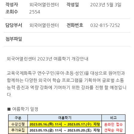
작성자
외국어열린센터
작성일
2023년 5월 3일
조회수
2554
담당부서
외국어열린센터
전화번호
032-815-7252
첨부파일
외국어열린센터
2023
년 여름학기 개강안내
교육국제화특구 연수구민
(
유아
∙
초등
∙성인
)
을 대상으로 원어민과
함께하는 다양한 외국어 학습 프로그램을 기획하여 글로벌 소통
능력 증진과 역량 강화에 기여하기 위한 강좌를 진행 할 예정입니
다
.
■
여름
학기 일정