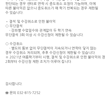
판단되는 경우 센터로 연락 시 중도취소 요청이 가능하며
,
이에
따른 불이익은 없으나
중도취소가 매 학기 반복되는 경우 제한될
수 있습니다
.
•
결석
및
수강취소로
인한
불이익
○
무단결석
-
강좌별 수업일수와 관계없이 두 학기 연속
무단결석
3
회
이상
시 수강신청이 제한될 수 있습니다
.
○
수강취소
-
별도의 통보 없이 무단결석이 지속되거나 연락이 닿지 않는
경우 수강취소 처리되며
,
추후 수강신청이 제한될 수 있습니다
.
※ 2021
년
여름학기부터
시행
,
결석
및
수강취소로
인한
불이익의
2
회부터
수강신청
제한
조치가
이루어
집니다
.
감사합니다
.
☎
문의
032-815-7252