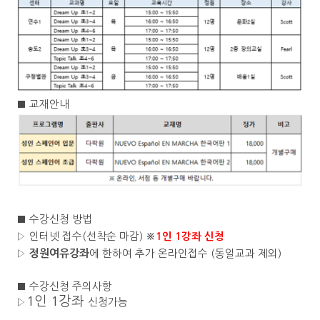
■
교재안내
■
수강신청 방법
▷
인터넷 접수
(
선착순 마감
)
※
1
인
1
강좌 신청
▷
정원여유강좌
에 한하여 추가 온라인접수
(
동일교과 제외
)
■
수강신청 주의사항
1
인
1
강좌
▷
신청가능