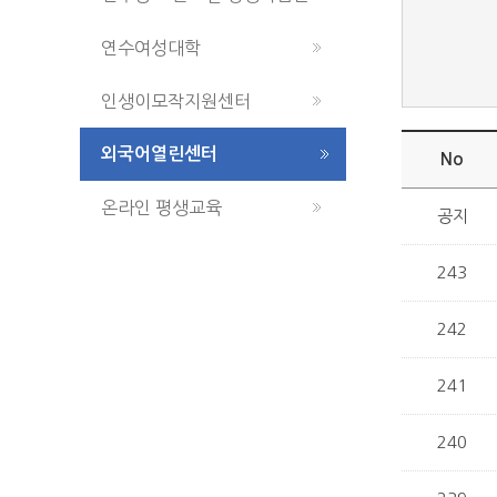
연수여성대학
인생이모작지원센터
외국어열린센터
No
온라인 평생교육
공지
243
242
241
240