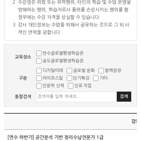
2. 수강생은 위법 또는 위력행위, 타인의 학습 및 수업 운영을
방해하는 행위, 학습자로서 품위를 손상시키는 행위를 할
경우에는 수강 자격을 상실할 수 있습니다.
3. 강사 개인정보는 수업을 위해서 공유하는 것으로 그 외 사
적인 연락을 금합니다.
연수글로벌평생학습관
교육장소
송도글로벌평생학습관
디지털미래
글로벌 문화
함께성장
구분
라이프스킬
단기특강
기타
인문학 산책
진로·직업
통합검색
강좌
[연수 하반기] 공간분석 기반 정리수납전문가 1급