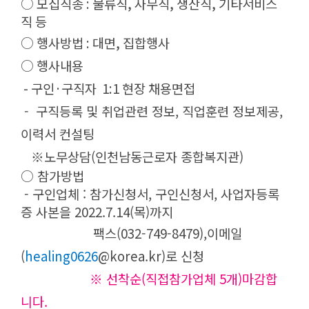
○ 모집직종 : 물류직, 사무직, 생산직, 기타서비스
직 등
○ 행사방법 : 대면, 집합행사
○ 행사내용
- 구인
·
구직자
1:1 현장 채용면접
- 구직등록 및 취업관련 정보, 직업훈련 정보제공,
이력서 컨설팅
※노무상담(인천남동근로자 종합복지관)
○ 참가방법
- 구인업체 : 참가신청서, 구인신청서, 사업자등록
증 사본을 2022.7.14(목)까지
팩스(032-749-8479),이메일
(
healing0626
@korea.kr
)로 신청
※ 선착순(직접참가업체 5개)마감합
니다.