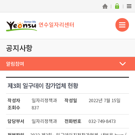
연수일자리센터
공지사항
알림참여
제3회 일구데이 참가업체 현황
작성자
일자리정책과
작성일
2022년 7월 15일
조회수
837
담당부서
일자리정책과
전화번호
032-749-8473
첨부파일
2022-제3회-_일구데이직접참가업체_내부용.hwp (