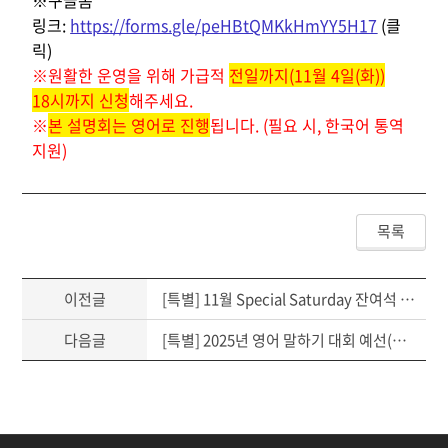
※구글폼
링크:
https://forms.gle/peHBtQMKkHmYY5H17
(클
릭)
※원활한 운영을 위해 가급적
전일까지(11월 4일(화))
18시까지 신청
해주세요.
※
본 설명회는 영어로 진행
됩니다. (필요 시, 한국어 통역
지원)
목록
이전글
[특별] 11월 Special Saturday 잔여석 추가모집 안내(유선접수가능)
다음글
[특별] 2025년 영어 말하기 대회 예선(에세이) 안내