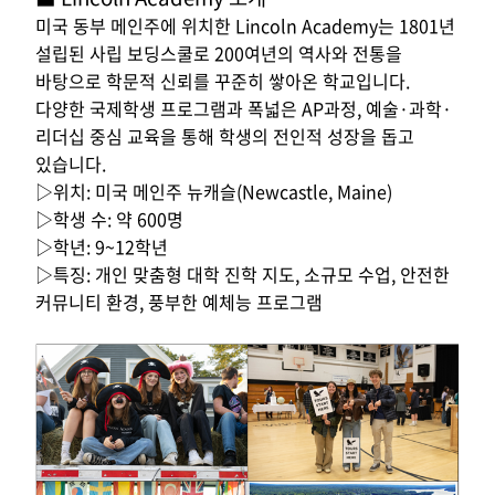
미국 동부 메인주에 위치한
Lincoln Academy
는
1801
년
설립된 사립 보딩스쿨로
200
여년의 역사와 전통을
바탕으로 학문적 신뢰를 꾸준히 쌓아온 학교입니다
.
다양한 국제학생 프로그램과 폭넓은
AP
과정
,
예술
·
과학
·
리더십 중심 교육을 통해 학생의 전인적 성장을 돕고
있습니다
.
▷위치
:
미국 메인주 뉴캐슬
(Newcastle, Maine)
▷
학생 수
:
약
600
명
▷
학년
: 9~12
학년
▷
특징
:
개인 맞춤형 대학 진학 지도
,
소규모 수업
,
안전한
커뮤니티 환경
,
풍부한 예체능 프로그램