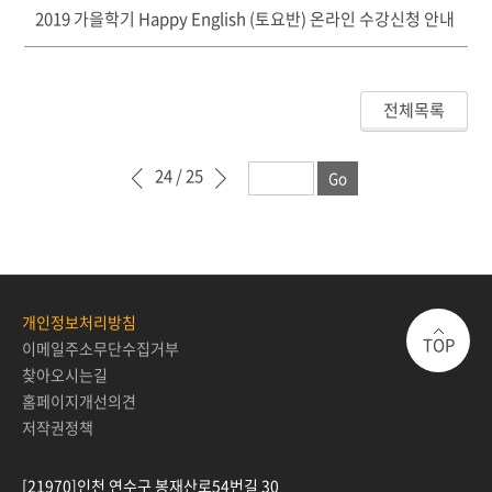
2019 가을학기 Happy English (토요반) 온라인 수강신청 안내
전체목록
24
/ 25
이전 페이지
다음 페이지
개인정보처리방침
TOP
이메일주소무단수집거부
찾아오시는길
홈페이지개선의견
저작권정책
[21970]인천 연수구 봉재산로54번길 30