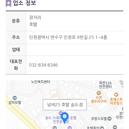
업소 정보
잠자리
분류
호텔
주소
인천광역시 연수구 인권로 9번길 25 1~4층
업태
대표전
032-834-8346
화
넘버25 호텔 송도점