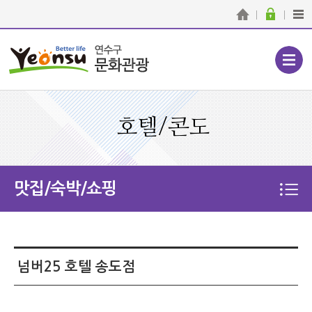
호텔/콘도
맛집/숙박/쇼핑
넘버25 호텔 송도점