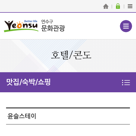
호텔/콘도
맛집/숙박/쇼핑
윤슬스테이