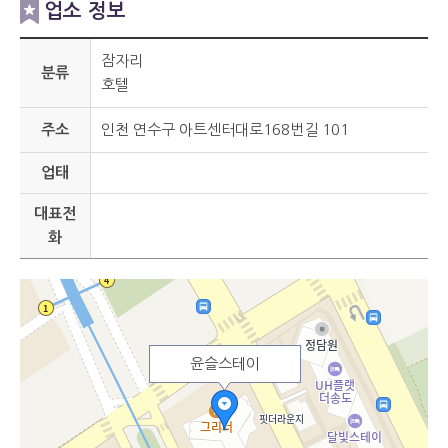
업소 정보
잠자리
분류
호텔
주소
인천 연수구 아트센터대로168번길 101
업태
대표전
화
윤슬스테이