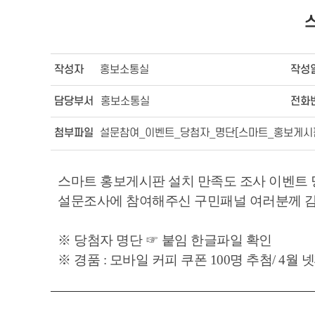
작성자
홍보소통실
작성
담당부서
홍보소통실
전화
첨부파일
설문참여_이벤트_당첨자_명단[스마트_홍보게시판_
스마트 홍보게시판 설치 만족도 조사 이벤트 
설문조사에 참여해주신 구민패널 여러분께 감
※ 당첨자 명단 ☞ 붙임 한글파일 확인
※ 경품 : 모바일 커피 쿠폰 100명 추첨/ 4월