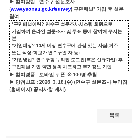
▶
참여방법
:
연수구 설문조사
(
www.yeonsu.go.kr/survey
)
구민패널
*
가입 후 설문
참여
*
구민패널이란
?
연수구 설문조사시스템 회원으로
가입하여 온라인 설문조사 및 투표 등에 참여해 주시는
분
*
가입대상
? 14
세 이상 연수구에 관심 있는 사람
(
거주
또는 직장
·
학교가 연수구인 자 등
)
*
가입방법
?
연수구청 누리집 로그인
(
혹은 신규가입
)
후
구민패널 가입 약관 동의 체크하고 추가정보 기입
▶
참여경품
:
모바일 쿠폰
※ 100
명 추첨
▶
당첨발표
:
2026. 3. 18.(수
)
(
연수구 설문조
사 누리집
(홈페이지) 공지사항 게시)
목록