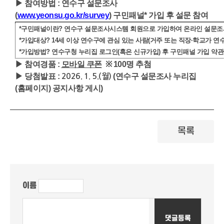
▶
참여방법
:
연수구 설문조사
(
www.yeonsu.go.kr/survey
)
구민패널
*
가입 후 설문 참여
*
구민패널이란
?
연수구 설문조사시스템 회원으로 가입하여 온라인 설문조사
*
가입대상
? 14
세 이상 연수구에 관심 있는 사람
(
거주 또는 직장
·
학교가 연수
*
가입방법
?
연수구청 누리집 로그인
(
혹은 신규가입
)
후 구민패널 가입 약관
▶
참여경품
:
모바일 쿠폰
※ 100
명 추첨
▶
당첨발표
:
(
연수구 설문조사 누리집
2026. 1. 5.(월
)
(홈페이지) 공지사항 게시
)
목록
이름